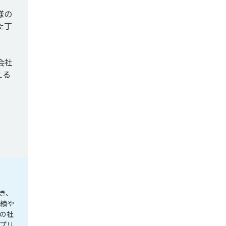
様の
た丁
会社
える
き、
実績や
の社
プリ