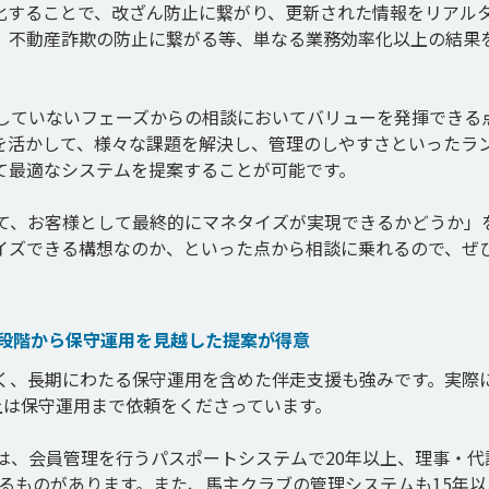
化することで、改ざん防止に繋がり、更新された情報をリアル
、不動産詐欺の防止に繋がる等、単なる業務効率化以上の結果
していないフェーズからの相談においてバリューを発揮できる
を活かして、様々な課題を解決し、管理のしやすさといったラ
て最適なシステムを提案することが可能です。

て、お客様として最終的にマネタイズが実現できるかどうか」
イズできる構想なのか、といった点から相談に乗れるので、ぜ
の段階から保守運用を見越した提案が得意
く、長期にわたる保守運用を含めた伴走支援も強みです。実際
は保守運用まで依頼をくださっています。

は、会員管理を行うパスポートシステムで20年以上、理事・代
たるものがあります。また、馬主クラブの管理システムも15年以