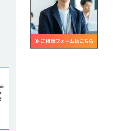
前
ェ
き