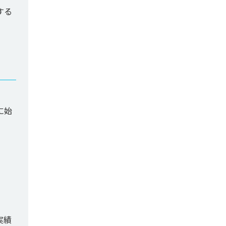
する
に始
実績