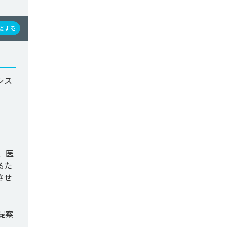
談する
シス
、医
るた
させ
提案