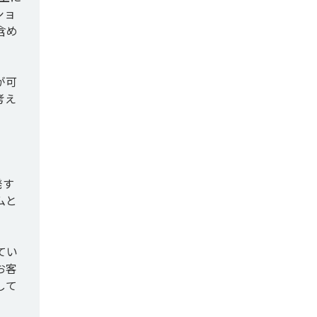
ショ
含め
が可
考え
発す
ムと
てい
お客
して