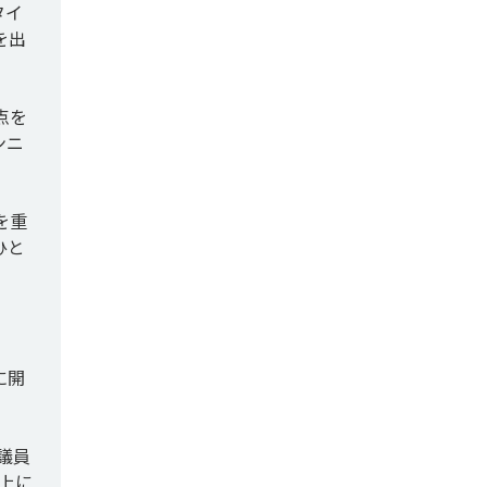
タイ
を出
点を
ンニ
を重
ひと
に開
議員
上に