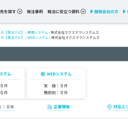
先を探す
発注事例
発注に役立つ資料
開発会社の方
りの【発注ナビ】
›
業務システム
› 株式会社マクスマラシステムズ
りの【発注ナビ】
›
WEBシステム
› 株式会社マクスマラシステムズ
ステム
WEBシステム
0
0
：
件
実 績：
件
0
0
：
件
費用例：
件
0
企業情報
対応エ
ミ：
件