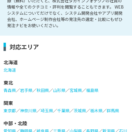
録（無料）いただくと、株式会社タカインフォテクノの社員の
情報や全てのクチコミ・評判を閲覧することもできます。 WEB
システムについてだけでなく、システム開発会社やアプリ開発
会社、ホームページ制作会社等の発注先の選定・比較にもぜひ
発注ナビをお使いください。
対応エリア
北海道
北海道
東北
青森県
／
岩手県
／
秋田県
／
山形県
／
宮城県
／
福島県
関東
東京都
／
神奈川県
／
埼玉県
／
千葉県
／
茨城県
／
栃木県
／
群馬県
中部・北陸
愛知県
／
静岡県
／
岐阜県
／
三重県
／
山梨県
／
長野県
／
新潟県
／
石川