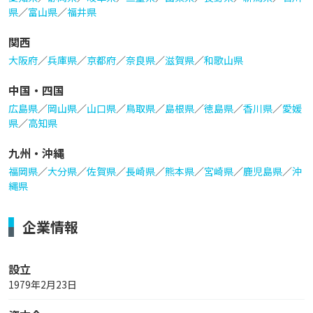
県
／
富山県
／
福井県
関西
大阪府
／
兵庫県
／
京都府
／
奈良県
／
滋賀県
／
和歌山県
中国・四国
広島県
／
岡山県
／
山口県
／
鳥取県
／
島根県
／
徳島県
／
香川県
／
愛媛
県
／
高知県
九州・沖縄
福岡県
／
大分県
／
佐賀県
／
長崎県
／
熊本県
／
宮崎県
／
鹿児島県
／
沖
縄県
企業情報
設立
1979年2月23日