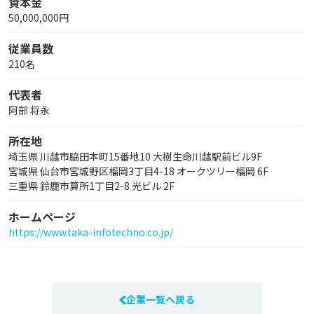
資本金
50,000,000円
従業員数
210名
代表者
阿部 将永
所在地
埼玉県 川越市脇田本町15番地10 大樹生命川越駅前ビル9F
宮城県 仙台市宮城野区榴岡3丁目4-18 オークツリー榴岡 6F
三重県 鈴鹿市算所1丁目2-8 光ビル 2F
ホームページ
https://www.taka-infotechno.co.jp/
企業一覧へ戻る