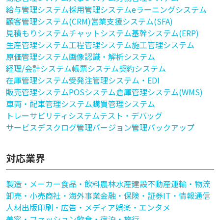
給与管理システム
採用管理システム
eラーニングシステム
顧客管理システム(CRM)
営業支援システム(SFA)
見積もりシステム
チャットシステム
基幹システム(ERP)
生産管理システム
工程管理システム
施工管理システム
原価管理システム
画像認識・解析システム
経理/会計システム
帳票システム
契約システム
在庫管理システム
受発注管理システム・EDI
販売管理システム
POSシステム
倉庫管理システム(WMS)
車両・配車管理システム
購買管理システム
トレーサビリティシステム
テスト・デバッグ
サービスデスク
ログ管理
バージョン管理
バックアップ
対応業界
製造・メーカー
食品・飲料
農林水産
建設
不動産
運輸・物流
卸売・小売
商社・海外事業
金融・保険・証券
IT・情報通信
人材
出版印刷・広告・メディア
娯楽・エンタメ
美容・ファッション
飲食・宿泊・旅行