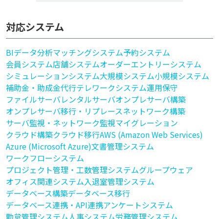
対応システム
BI
データ分析
マッチングシステム
予約システム
会員システム
店舗システム
オーダーエントリーシステム
シミュレーションシステム
大規模システム
小規模システム
補助金・助成金代行
テレワークシステム
運用保守
ファイルサーバ
レンタルサーバ
オンプレサーバ構築
オンプレサーバ移行・リプレース
ネットワーク構築
サーバ監視・ネットワーク監視
マイグレーション
クラウド構築
クラウド移行
AWS (Amazon Web Services)
Azure (Microsoft Azure)
文書管理システム
ワークフローシステム
プロジェクト管理・工数管理システム
グループウェア
オフィス関連システム
入退室管理システム
データベース構築
データベース移行
データベース連携・API連携
アンケートシステム
勤怠管理システム
人事システム
労務管理システム