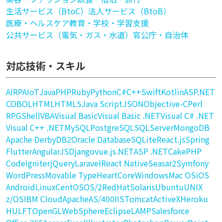
生活サービス（BtoC）
法人サービス（BtoB）
医療・ヘルスケア
教育・学校・学習支援
公共サービス（電気・ガス・水道）
官公庁・自治体
対応技術・スキル
AI
RPA
IoT
Java
PHP
Ruby
Python
C#
C++
Swift
Kotlin
ASP.NET
COBOL
HTML
HTML5
Java Script
JSON
Objective-C
Perl
RPG
Shell
VBA
Visual Basic
Visual Basic .NET
Visual C# .NET
Visual C++ .NET
MySQL
PostgreSQL
SQLServer
MongoDB
Apache Derby
DB2
Oracle Database
SQLite
React.js
Spring
Flutter
AngularJS
Django
vue.js
.NET
ASP .NET
CakePHP
CodeIgniter
jQuery
Laravel
React Native
Seasar2
Symfony
WordPress
Movable Type
HeartCore
Windows
Mac OS
iOS
Android
Linux
CentOS
OS/2
RedHat
Solaris
Ubuntu
UNIX
z/OS
IBM Cloud
Apache
AS/400
IIS
Tomcat
ActiveX
Heroku
HULFT
OpenGL
WebSphere
Eclipse
LAMP
Salesforce