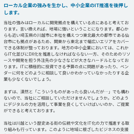
ローカル企業の強みを生かし、中小企業のIT推進を後押し
します。
当社の強みはローカルに開発拠点を構えている点にあると考えてお
ります。言い換えれば、地場に強いということになります。都心か
らも近い埼玉県の川越市に本社を構えつつ東北最大の都市である仙
台市にも拠点があるため、関東から東北まで幅広いエリアをカバー
できる体制が整っております。地方の中小企業においては、これか
らIT化並びにDX化を推進しなければならない一方、そのためのリソ
ースや開発を担う外注先の少なさなどが大きなハードルとなってお
ります。ITに積極的に投資できる予算の点に問題があったり、ベン
ダーに何をどのように相談して良いかわかっていなかったりする企
業も少なくないでしょう。

まずは、漠然と「こういうものがあったら良いんだが…」でも構わ
ないので、当社にご相談していただけませんでしょうか。どのよう
にデジタルの力を活用して事業を良くしていけばいいのか、ご提案
ができると考えております。

当社は川越という歴史ある街の伝統や文化をIT化の力で推進する取
り組みも行っています。このように地域に根ざしたビジネスの支援