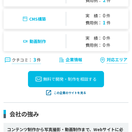
2
費用例：
件
0
実 績：
件
CMS構築
1
費用例：
件
0
実 績：
件
動画制作
0
費用例：
件
3
企業情報
対応エリア
クチコミ：
件
無料で開発・制作を
相談する
この企業のサイトを見る
会社の強み
コンテンツ制作から写真撮影・動画制作まで、Webサイトに必