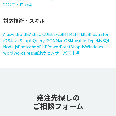
官公庁・自治体
対応技術・スキル
Ajax
Android
BASE
EC-CUBE
Excel
HTML
HTML5
Illustrator
iOS
Java Script
jQuery
JSON
Mac OS
Movable Type
MySQL
Node.js
Photoshop
PHP
PowerPoint
Shopify
Windows
Word
WordPress
加速度センサー
楽天市場
発注先探しの
ご相談フォーム