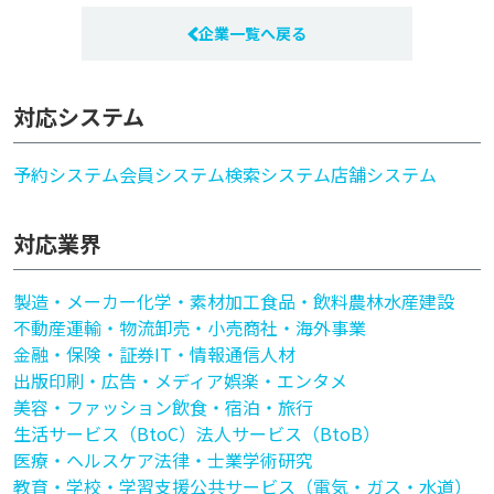
企業一覧へ戻る
対応システム
予約システム
会員システム
検索システム
店舗システム
対応業界
製造・メーカー
化学・素材加工
食品・飲料
農林水産
建設
不動産
運輸・物流
卸売・小売
商社・海外事業
金融・保険・証券
IT・情報通信
人材
出版印刷・広告・メディア
娯楽・エンタメ
美容・ファッション
飲食・宿泊・旅行
生活サービス（BtoC）
法人サービス（BtoB）
医療・ヘルスケア
法律・士業
学術研究
教育・学校・学習支援
公共サービス（電気・ガス・水道）