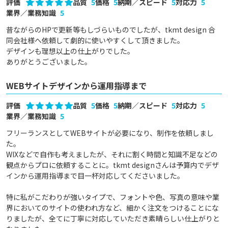
評価
品質
5
価格
5
納期／スピード
5
対応力
5
業界／業務知識
5
昔ながらのHPで更新等もしづらいものでしたが、tkmt design 合
同会社様へ依頼して劇的に使いやすくして頂きました。

デザインも理想以上の仕上がりでした。

ありがとうございました。
WEBサイトデザインから運用指導まで
評価
品質
5
価格
5
納期／スピード
5
対応力
5
業界／業務知識
5
フリーランスとしてWEBサイトが必要になり、制作を依頼しまし
た。

WIXなどで自作も考えましたが、それに割く時間と知識不足などの
観点からプロに依頼することに。tkmt designさんは予算内でデザ
インから運用指導まで目一杯対応してくださいました。

特に私がこだわりが強いタイプで、フォントや色、写真の意味や業
界においてのサイトの使われ方など、細かく注文をつけることにな
りましたが、全てに丁寧に対応していただき素晴らしい仕上がりと