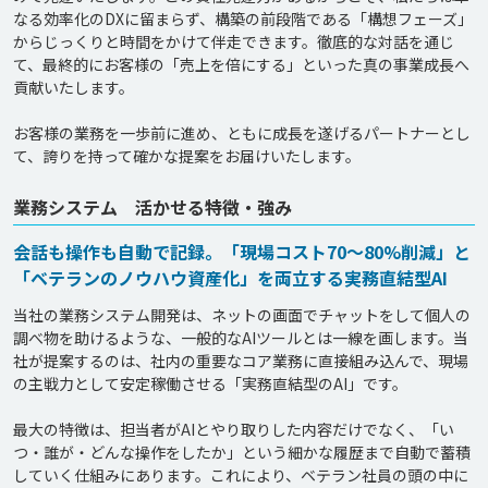
なる効率化のDXに留まらず、構築の前段階である「構想フェーズ」
からじっくりと時間をかけて伴走できます。徹底的な対話を通じ
て、最終的にお客様の「売上を倍にする」といった真の事業成長へ
貢献いたします。

お客様の業務を一歩前に進め、ともに成長を遂げるパートナーとし
業務システム 活かせる特徴・強み
会話も操作も自動で記録。「現場コスト70〜80%削減」と
「ベテランのノウハウ資産化」を両立する実務直結型AI
当社の業務システム開発は、ネットの画面でチャットをして個人の
調べ物を助けるような、一般的なAIツールとは一線を画します。当
社が提案するのは、社内の重要なコア業務に直接組み込んで、現場
の主戦力として安定稼働させる「実務直結型のAI」です。

最大の特徴は、担当者がAIとやり取りした内容だけでなく、「い
つ・誰が・どんな操作をしたか」という細かな履歴まで自動で蓄積
していく仕組みにあります。これにより、ベテラン社員の頭の中に