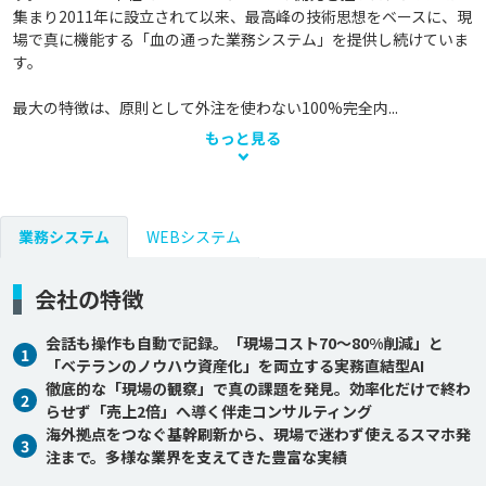
集まり2011年に設立されて以来、最高峰の技術思想をベースに、現
場で真に機能する「血の通った業務システム」を提供し続けていま
す。

最大の特徴は、原則として外注を使わない100%完全内...
もっと見る
業務システム
WEBシステム
会社の特徴
会話も操作も自動で記録。「現場コスト70〜80%削減」と
1
「ベテランのノウハウ資産化」を両立する実務直結型AI
徹底的な「現場の観察」で真の課題を発見。効率化だけで終わ
2
らせず「売上2倍」へ導く伴走コンサルティング
海外拠点をつなぐ基幹刷新から、現場で迷わず使えるスマホ発
3
注まで。多様な業界を支えてきた豊富な実績