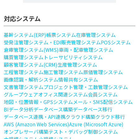
対応システム
基幹システム(ERP)
帳票システム
在庫管理システム
受発注管理システム・EDI
販売管理システム
POSシステム
倉庫管理システム(WMS)
車両・配車管理システム
購買管理システム
トレーサビリティシステム
顧客管理システム(CRM)
生産管理システム
工程管理システム
施工管理システム
原価管理システム
画像認識・解析システム
情報共有システム
文書管理システム
プロジェクト管理・工数管理システム
グループウェア
オフィス関連システム
会員システム
地図・位置情報・GPSシステム
メール・SMS配信システム
BI
データ分析
データベース構築
データベース移行
データベース連携・API連携
クラウド構築
クラウド移行
AWS (Amazon Web Services)
Azure (Microsoft Azure)
オンプレサーバ構築
テスト・デバッグ
制御システム