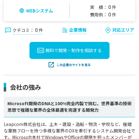
0
実 績：
件
WEBシステム
0
費用例：
件
0
企業情報
対応エリア
クチコミ：
件
無料で開発・制作を
相談する
この企業のサイトを見る
会社の強み
Microsoft開発のDNAと100%完全内製で挑む。世界基準の技術
思想で複雑な業界の全体最適を完遂する開発力
Leapcom株式会社は、土木・建設・造船・物流・学校など、複雑
な業務フローを持つ多様な業界のDXを牽引するシステム開発会社で
す。Microsoft本社でWindowsやOfficeの開発を担ったメンバーが