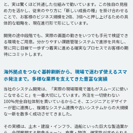
と、実は驚くほど共通した仕組みで動いています。この独自の見極
め力を活かし、従来のやり方に「新しい成長の種」を掛け合わせる
ことで、お客様のビジネス規模を2倍、3倍へと押し上げるための具
体的な戦略を、現在進行形で形にしています。

開発の途中段階でも、実際の画面の動きをいつでも手元で検証でき
る環境をご用意。分かりやすい課題管理システムで進捗を共有し、
常に同じ目線で一歩ずつ着実に進める確実なプロセスでお客様の期
海外拠点をつなぐ基幹刷新から、現場で迷わず使えるスマ
ホ発注まで。多様な業界を支えてきた豊富な実績
当社のシステム開発は、「実際の現場環境で誰もがスムーズに使い
こなせること」を一番大切にしています。外注を一切使わない
100%完全自社体制を貫いているからこそ、エンジニアとデザイナ
ーが密に連携し、複雑なシステム連携や古いシステムからの大規模
な一新を数多く成功させてきました。

その実績は、土木・建設・インフラ、造船といった巨大な製造業か
ら、全国展開する飲食チェーン、倉庫・物流、確実性が求められる