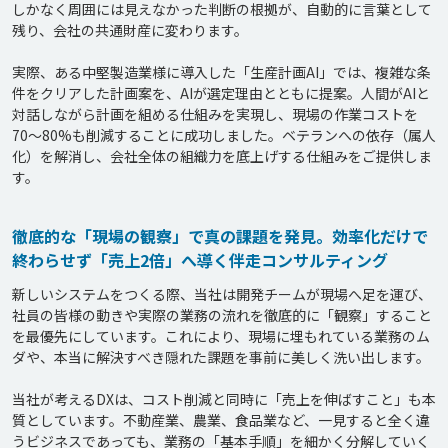
しかなく周囲には見えなかった判断の根拠が、自動的に言葉として
残り、会社の共通財産に変わります。

実際、ある中堅製造業様に導入した「生産計画AI」では、複雑な条
件をクリアした計画案を、AIが選定理由とともに提案。人間がAIと
対話しながら計画を組める仕組みを実現し、現場の作業コストを
70〜80%も削減することに成功しました。ベテランへの依存（属人
化）を解消し、会社全体の組織力を底上げする仕組みをご提供しま
徹底的な「現場の観察」で真の課題を発見。効率化だけで
終わらせず「売上2倍」へ導く伴走コンサルティング
新しいシステムをつくる際、当社は開発チームが現場へ足を運び、
社員の皆様の動きや実際の業務の流れを徹底的に「観察」すること
を最優先にしています。これにより、現場に埋もれている業務のム
ダや、本当に解決すべき隠れた課題を事前に美しく洗い出します。

当社が考えるDXは、コスト削減と同時に「売上を伸ばすこと」も本
質としています。不動産業、農業、食品業など、一見すると全く違
うビジネスであっても、業務の「基本手順」を細かく分解していく