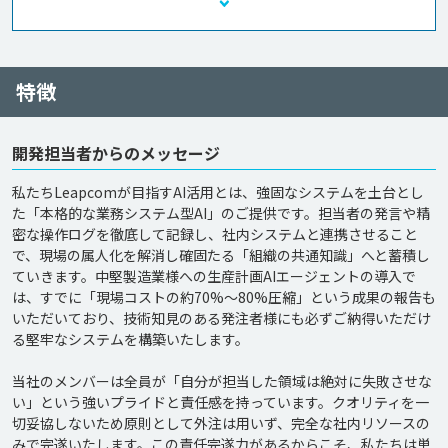
特徴
開発担当者からのメッセージ
私たちLeapcomが目指すAI活用とは、強固なシステムを土台とし
た「本格的な業務システム型AI」のご提供です。担当者の発言や精
密な操作ログを徹底して記録し、社内システムと連携させること
で、現場の属人化を解消し確固たる「組織の共通知識」へと蓄積し
ていきます。中堅製造業様への生産計画AIエージェントの導入で
は、すでに「現場コストの約70%〜80%圧縮」という成果の報告も
いただいており、技術知見のある発注者様にも必ずご納得いただけ
る堅牢なシステムを構築いたします。 

当社のメンバーは全員が「自分が担当した領域は絶対に失敗させな
い」という強いプライドと責任感を持っています。クオリティを一
切妥協しないため原則として外注は用いず、完全な社内リソースの
みで完遂いたします。この責任完遂力があるからこそ、私たちは単