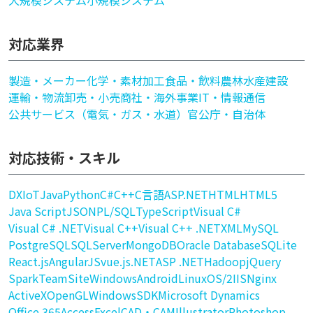
大規模システム
小規模システム
対応業界
製造・メーカー
化学・素材加工
食品・飲料
農林水産
建設
運輸・物流
卸売・小売
商社・海外事業
IT・情報通信
公共サービス（電気・ガス・水道）
官公庁・自治体
対応技術・スキル
DX
IoT
Java
Python
C#
C++
C言語
ASP.NET
HTML
HTML5
Java Script
JSON
PL/SQL
TypeScript
Visual C#
Visual C# .NET
Visual C++
Visual C++ .NET
XML
MySQL
PostgreSQL
SQLServer
MongoDB
Oracle Database
SQLite
React.js
AngularJS
vue.js
.NET
ASP .NET
Hadoop
jQuery
Spark
TeamSite
Windows
Android
Linux
OS/2
IIS
Nginx
ActiveX
OpenGL
WindowsSDK
Microsoft Dynamics
Office 365
Access
Excel
CAD・CAM
Illustrator
Photoshop