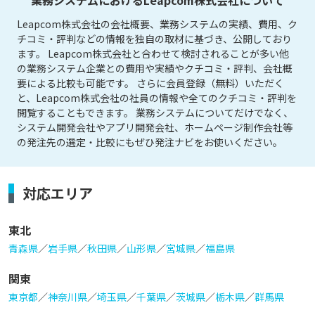
業務システムにおけるLeapcom株式会社について
Leapcom株式会社の会社概要、業務システムの実績、費用、ク
チコミ・評判などの情報を独自の取材に基づき、公開しており
ます。 Leapcom株式会社と合わせて検討されることが多い他
の業務システム企業との費用や実績やクチコミ・評判、会社概
要による比較も可能です。 さらに会員登録（無料）いただく
と、Leapcom株式会社の社員の情報や全てのクチコミ・評判を
閲覧することもできます。 業務システムについてだけでなく、
システム開発会社やアプリ開発会社、ホームページ制作会社等
の発注先の選定・比較にもぜひ発注ナビをお使いください。
対応エリア
東北
青森県
／
岩手県
／
秋田県
／
山形県
／
宮城県
／
福島県
関東
東京都
／
神奈川県
／
埼玉県
／
千葉県
／
茨城県
／
栃木県
／
群馬県