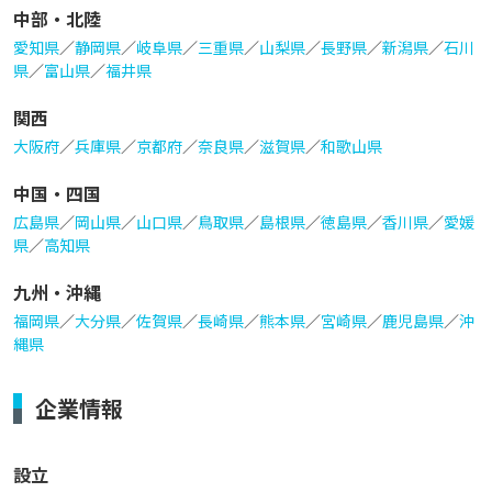
中部・北陸
愛知県
／
静岡県
／
岐阜県
／
三重県
／
山梨県
／
長野県
／
新潟県
／
石川
県
／
富山県
／
福井県
関西
大阪府
／
兵庫県
／
京都府
／
奈良県
／
滋賀県
／
和歌山県
中国・四国
広島県
／
岡山県
／
山口県
／
鳥取県
／
島根県
／
徳島県
／
香川県
／
愛媛
県
／
高知県
九州・沖縄
福岡県
／
大分県
／
佐賀県
／
長崎県
／
熊本県
／
宮崎県
／
鹿児島県
／
沖
縄県
企業情報
設立