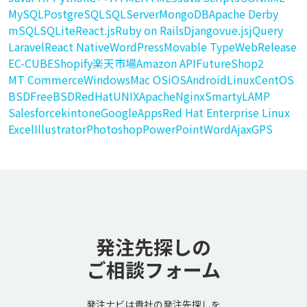
MySQL
PostgreSQL
SQLServer
MongoDB
Apache Derby
mSQL
SQLite
React.js
Ruby on Rails
Django
vue.js
jQuery
Laravel
React Native
WordPress
Movable Type
WebRelease
EC-CUBE
Shopify
楽天市場
Amazon API
FutureShop2
MT Commerce
Windows
Mac OS
iOS
Android
Linux
CentOS
BSD
FreeBSD
RedHat
UNIX
Apache
Nginx
Smarty
LAMP
Salesforce
kintone
GoogleApps
Red Hat Enterprise Linux
Excel
Illustrator
Photoshop
PowerPoint
Word
Ajax
GPS
発注先探しの
ご相談フォーム
発注ナビは貴社の発注先探しを