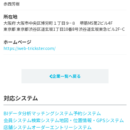
赤西芳樹
所在地
大阪府 大阪市中央区博労町１丁目９−８ 堺筋MS第2ビル4F
東京都 東京都渋谷区道玄坂1丁目10番8号渋谷道玄坂東急ビル2F−C
ホームページ
https://web-trickster.com/
企業一覧へ戻る
対応システム
BI
データ分析
マッチングシステム
予約システム
会員システム
検索システム
地図・位置情報・GPSシステム
店舗システム
オーダーエントリーシステム