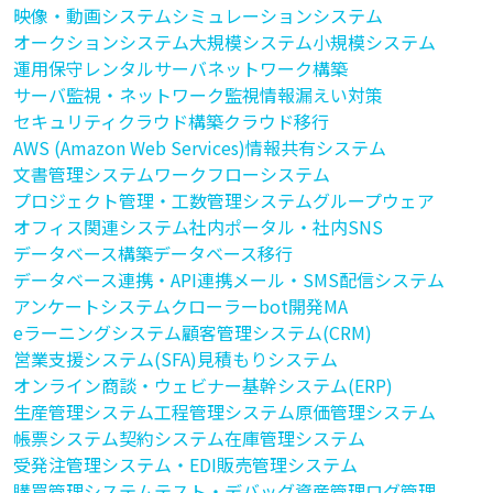
映像・動画システム
シミュレーションシステム
オークションシステム
大規模システム
小規模システム
運用保守
レンタルサーバ
ネットワーク構築
サーバ監視・ネットワーク監視
情報漏えい対策
セキュリティ
クラウド構築
クラウド移行
AWS (Amazon Web Services)
情報共有システム
文書管理システム
ワークフローシステム
プロジェクト管理・工数管理システム
グループウェア
オフィス関連システム
社内ポータル・社内SNS
データベース構築
データベース移行
データベース連携・API連携
メール・SMS配信システム
アンケートシステム
クローラー
bot開発
MA
eラーニングシステム
顧客管理システム(CRM)
営業支援システム(SFA)
見積もりシステム
オンライン商談・ウェビナー
基幹システム(ERP)
生産管理システム
工程管理システム
原価管理システム
帳票システム
契約システム
在庫管理システム
受発注管理システム・EDI
販売管理システム
購買管理システム
テスト・デバッグ
資産管理
ログ管理