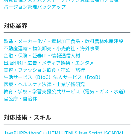
バージョン管理
バックアップ
対応業界
製造・メーカー
化学・素材加工
食品・飲料
農林水産
建設
不動産
運輸・物流
卸売・小売
商社・海外事業
金融・保険・証券
IT・情報通信
人材
出版印刷・広告・メディア
娯楽・エンタメ
美容・ファッション
飲食・宿泊・旅行
生活サービス（BtoC）
法人サービス（BtoB）
医療・ヘルスケア
法律・士業
学術研究
教育・学校・学習支援
公共サービス（電気・ガス・水道）
官公庁・自治体
対応技術・スキル
Java
PHP
Python
C++
HTML
HTML5
Java Script
JSON
XML