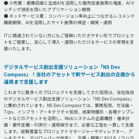
● 小売業：画像認識と生成AIを活用した販売促進施策の推進、AIマ
ッチング技術を用いたアプリケーション開発

● ネットサービス業：コンバージョン率向上につながるレコメンド
機能開発、AIを活用したサイト施策の検証・開発・運用

ITに精通されていない方にもご理解いただきやすい形でプロジェク
トをご提案し、安心して導入・運用いただけるサービスの実現を支
デジタルサービス創出支援ソリューション「NS Dev
Compass」！当社のアセットで新サービス創出の企画から
運用まで支援します
これまでに数多くのプロジェクトを支援してきた知見は、当社独自
のデジタルサービス創出支援ソリューション「NS Dev Compass」
に集約されています。NS Dev Compassでは、業務知見、方法論・
Tips、インフラ・アーキテクチャ知見、成果物雛形・各種テンプレ
ートなどのアセットを活用し、Webシステムの企画構想・基本計
画・要件定義・PJ実行・運用保守まで、必要な工程を一貫して支援
します。経験豊富なプロジェクトマネージャーやディレクター、ア
ーキテクト、デベロッパーが伴走し、企画・開発におけるノウハウ