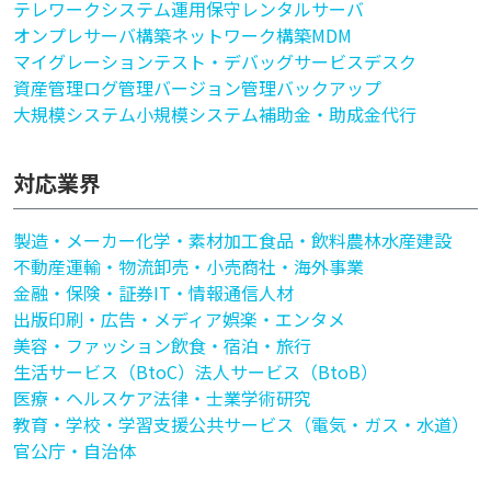
テレワークシステム
運用保守
レンタルサーバ
オンプレサーバ構築
ネットワーク構築
MDM
マイグレーション
テスト・デバッグ
サービスデスク
資産管理
ログ管理
バージョン管理
バックアップ
大規模システム
小規模システム
補助金・助成金代行
対応業界
製造・メーカー
化学・素材加工
食品・飲料
農林水産
建設
不動産
運輸・物流
卸売・小売
商社・海外事業
金融・保険・証券
IT・情報通信
人材
出版印刷・広告・メディア
娯楽・エンタメ
美容・ファッション
飲食・宿泊・旅行
生活サービス（BtoC）
法人サービス（BtoB）
医療・ヘルスケア
法律・士業
学術研究
教育・学校・学習支援
公共サービス（電気・ガス・水道）
官公庁・自治体