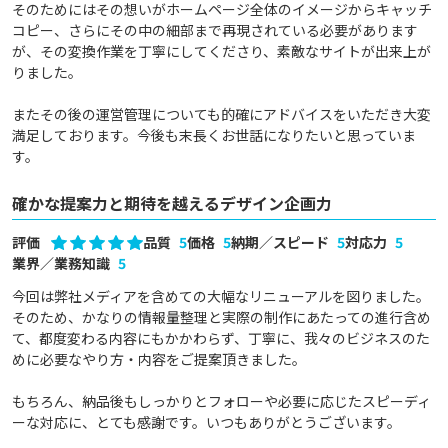
そのためにはその想いがホームページ全体のイメージからキャッチ
コピー、さらにその中の細部まで再現されている必要があります
が、その変換作業を丁寧にしてくださり、素敵なサイトが出来上が
りました。

またその後の運営管理についても的確にアドバイスをいただき大変
満足しております。今後も末長くお世話になりたいと思っていま
す。
確かな提案力と期待を越えるデザイン企画力
評価
品質
5
価格
5
納期／スピード
5
対応力
5
業界／業務知識
5
今回は弊社メディアを含めての大幅なリニューアルを図りました。

そのため、かなりの情報量整理と実際の制作にあたっての進行含め
て、都度変わる内容にもかかわらず、丁寧に、我々のビジネスのた
めに必要なやり方・内容をご提案頂きました。

もちろん、納品後もしっかりとフォローや必要に応じたスピーディ
ーな対応に、とても感謝です。いつもありがとうございます。