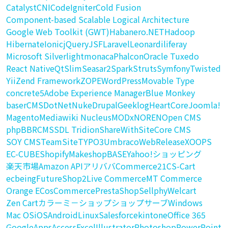
Catalyst
CNI
CodeIgniter
Cold Fusion
Component-based Scalable Logical Architecture
Google Web Toolkit (GWT)
Habanero.NET
Hadoop
Hibernate
Ionic
jQuery
JSF
Laravel
Leonardi
liferay
Microsoft Silverlight
monaca
Phalcon
Oracle Tuxedo
React Native
Qt
Slim
Seasar2
Spark
Struts
Symfony
Twisted
Yii
Zend Framework
ZOPE
WordPress
Movable Type
concrete5
Adobe Experience Manager
Blue Monkey
baserCMS
DotNetNuke
Drupal
Geeklog
HeartCore
Joomla!
Magento
Mediawiki Nucleus
MODx
NOREN
Open CMS
phpBB
RCMS
SDL Tridion
ShareWith
SiteCore CMS
SOY CMS
TeamSite
TYPO3
Umbraco
WebRelease
XOOPS
EC-CUBE
Shopify
Makeshop
BASE
Yahoo!ショッピング
楽天市場
Amazon API
アリババ
Commerce21
CS-Cart
ecbeing
FutureShop2
Live Commerce
MT Commerce
Orange EC
osCommerce
PrestaShop
Sellphy
Welcart
Zen Cart
カラーミ－ショップ
ショップサーブ
Windows
Mac OS
iOS
Android
Linux
Salesforce
kintone
Office 365
GoogleApps
Access
Excel
Illustrator
Photoshop
PowerPoint