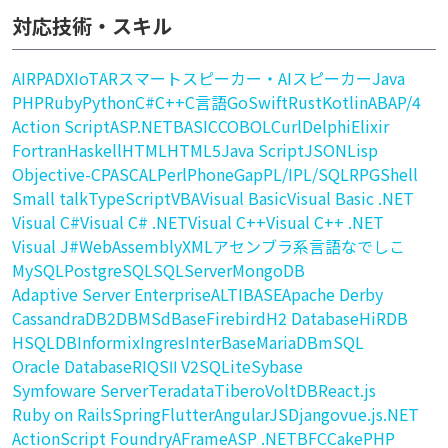
対応技術・スキル
AI
RPA
DX
IoT
AR
スマートスピーカー・AIスピーカー
Java
PHP
Ruby
Python
C#
C++
C言語
Go
Swift
Rust
Kotlin
ABAP/4
Action Script
ASP.NET
BASIC
COBOL
Curl
Delphi
Elixir
Fortran
Haskell
HTML
HTML5
Java Script
JSON
Lisp
Objective-C
PASCAL
Perl
PhoneGap
PL/I
PL/SQL
RPG
Shell
Small talk
TypeScript
VBA
Visual Basic
Visual Basic .NET
Visual C#
Visual C# .NET
Visual C++
Visual C++ .NET
Visual J#
WebAssembly
XML
アセンブラ系言語
なでしこ
MySQL
PostgreSQL
SQLServer
MongoDB
Adaptive Server Enterprise
ALTIBASE
Apache Derby
Cassandra
DB2
DBMS
dBase
Firebird
H2 Database
HiRDB
HSQLDB
Informix
Ingres
InterBase
MariaDB
mSQL
Oracle Database
RIQSⅡ V2
SQLite
Sybase
Symfoware Server
Teradata
Tibero
VoltDB
React.js
Ruby on Rails
Spring
Flutter
AngularJS
Django
vue.js
.NET
ActionScript Foundry
AFrame
ASP .NET
BFC
CakePHP