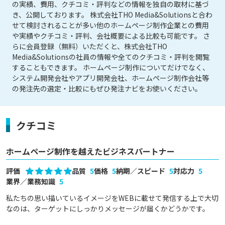
の実績、費用、クチコミ・評判などの情報を独自の取材に基づ
き、公開しております。 株式会社THO Media&Solutionsと合わ
せて検討されることが多い他のホームページ制作企業との費用
や実績やクチコミ・評判、会社概要による比較も可能です。 さ
らに会員登録（無料）いただくと、株式会社THO
Media&Solutionsの社員の情報や全てのクチコミ・評判を閲覧
することもできます。 ホームページ制作についてだけでなく、
システム開発会社やアプリ開発会社、ホームページ制作会社等
の発注先の選定・比較にもぜひ発注ナビをお使いください。
クチコミ
ホームページ制作を越えたビジネスパートナー
評価
品質
5
価格
5
納期／スピード
5
対応力
5
業界／業務知識
5
私たちの思い描いているイメージをWEBに載せて発信する上で大切
なのは、ターゲットにしっかりメッセージが届くかどうかです。
