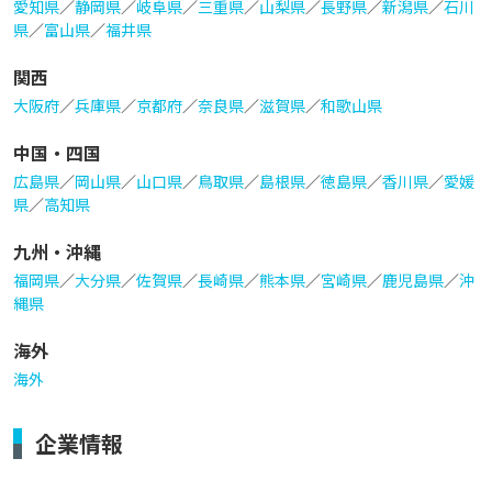
愛知県
／
静岡県
／
岐阜県
／
三重県
／
山梨県
／
長野県
／
新潟県
／
石川
県
／
富山県
／
福井県
関西
大阪府
／
兵庫県
／
京都府
／
奈良県
／
滋賀県
／
和歌山県
中国・四国
広島県
／
岡山県
／
山口県
／
鳥取県
／
島根県
／
徳島県
／
香川県
／
愛媛
県
／
高知県
九州・沖縄
福岡県
／
大分県
／
佐賀県
／
長崎県
／
熊本県
／
宮崎県
／
鹿児島県
／
沖
縄県
海外
海外
企業情報