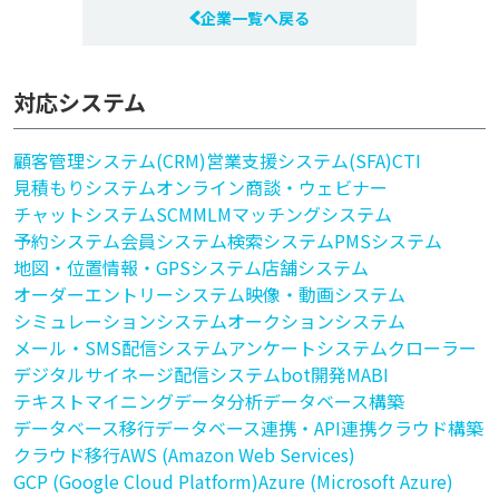
企業一覧へ戻る
対応システム
顧客管理システム(CRM)
営業支援システム(SFA)
CTI
見積もりシステム
オンライン商談・ウェビナー
チャットシステム
SCM
MLM
マッチングシステム
予約システム
会員システム
検索システム
PMSシステム
地図・位置情報・GPSシステム
店舗システム
オーダーエントリーシステム
映像・動画システム
シミュレーションシステム
オークションシステム
メール・SMS配信システム
アンケートシステム
クローラー
デジタルサイネージ配信システム
bot開発
MA
BI
テキストマイニング
データ分析
データベース構築
データベース移行
データベース連携・API連携
クラウド構築
クラウド移行
AWS (Amazon Web Services)
GCP (Google Cloud Platform)
Azure (Microsoft Azure)