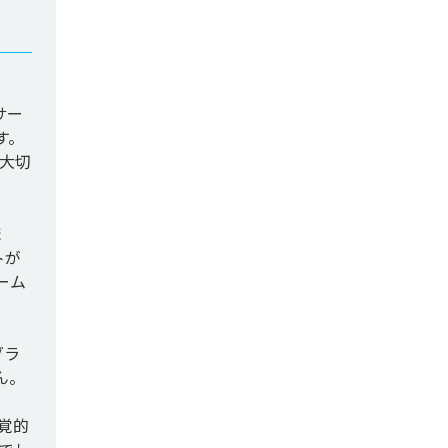
サー
す。
大切
ま
トが
ーム
グラ
。

覚的