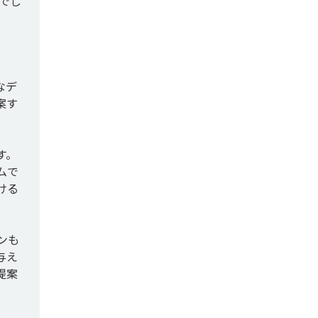
でし
。
なデ
案す
す。
ムで
ける
ンも
与え
提案