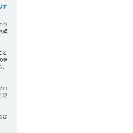
献す
かり
依頼
こと
の専
ら、
プロ
ご評
る提