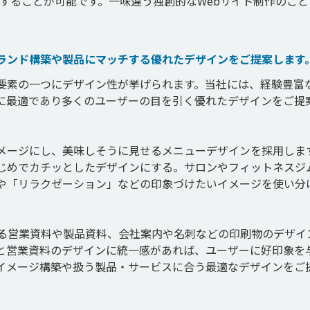
することが可能です。一味違う独創的なWebサイト制作のこと
ランド構築や製品にマッチする優れたデザインをご提案します
な要素の一つにデザイン性が挙げられます。当社には、経験豊富
に最適であり多くのユーザーの目を引く優れたデザインをご提
メージにし、美味しそうに見せるメニューデザインを採用しま
じめでカチッとしたデザインにする。サロンやフィットネスジ
や「リラクゼーション」などの印象づけたいイメージを使い分
きる営業資料や製品資料、会社案内や名刺などの印刷物のデザイ
トと営業資料のデザインに統一感があれば、ユーザーに好印象を
イメージ構築や扱う製品・サービスに合う最適なデザインをご