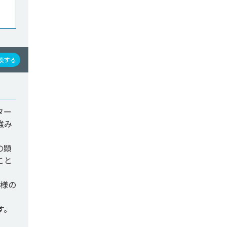
談する
ター
強み
の顕
こと
客様の
す。