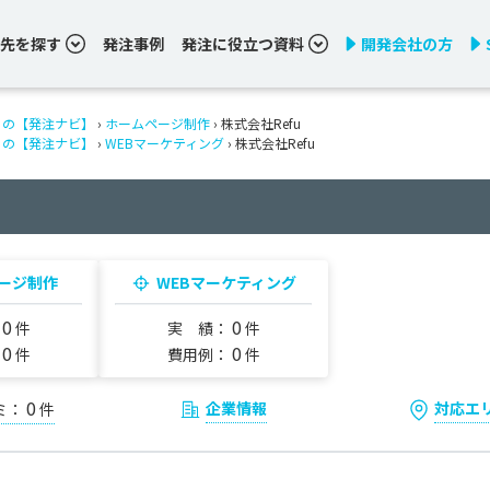
先を探す
発注事例
発注に役立つ資料
開発会社の方
りの【発注ナビ】
›
ホームページ制作
› 株式会社Refu
りの【発注ナビ】
›
WEBマーケティング
› 株式会社Refu
ージ制作
WEBマーケティング
0
0
：
件
実 績：
件
0
0
：
件
費用例：
件
0
企業情報
対応エ
ミ：
件