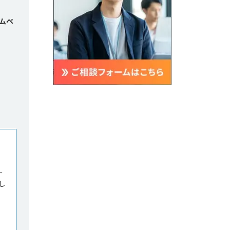
ムペ
制
ー
し