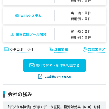
0
費用例：
件
0
実 績：
件
WEBシステム
0
費用例：
件
0
実 績：
件
業務支援ツール開発
0
費用例：
件
0
企業情報
対応エリア
クチコミ：
件
無料で開発・制作を
相談する
この企業のサイトを見る
会社の強み
「デジタル探偵」が導くデータ証拠。投資対効果（ROI）を科