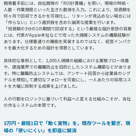
開発着手前には、自社開発の「ROI計算機」を用い、現場の時給・
人数・作業頻度といった生きた数値を入力。これにより、投資額を
何ヶ月で回収できるかを可視化し、リターンが見込めない場合には
「作らない」という選択肢を含めた誠実な提案を行います。

「投資額の3分の1の期間で回収する」という厳格な設計思想の背景
には、代表がApple本社などで培った大規模システムの構築経験が
あります。仕様書通りの機能を実装するのではなく、経営インパク
トを最大化するための設計を得意としています。

具体的な事例として、1,000人規模の組織における業務フロー改善
や、建設業界での離職防止を目的としたシステム構築などがありま
す。特に離職防止システムでは、アンケート回答から従業員のシグ
ナルを検知して適切なフォローを可能にし、一人あたりの採用コス
トを大幅に抑制する成果を上げました。

人の行動をロジックに基づいて利益へと変える仕組みこそが、当社
3万円・最短1日で「動く実物」を。既存ツールを繋ぎ、現
場の「使いにくい」を即座に解消