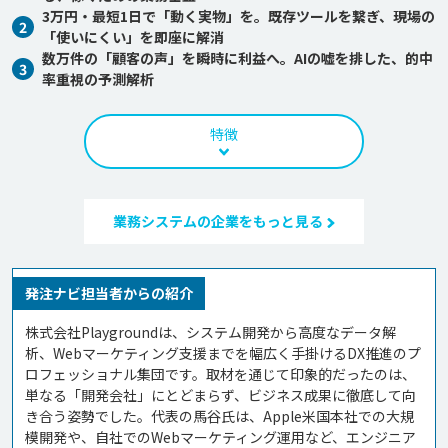
3万円・最短1日で「動く実物」を。既存ツールを繋ぎ、現場の
2
「使いにくい」を即座に解消
数万件の「顧客の声」を瞬時に利益へ。AIの嘘を排した、的中
3
率重視の予測解析
特徴
業務システムの企業をもっと見る
発注ナビ担当者からの紹介
株式会社Playgroundは、システム開発から高度なデータ解
析、Webマーケティング支援までを幅広く手掛けるDX推進のプ
ロフェッショナル集団です。取材を通じて印象的だったのは、
単なる「開発会社」にとどまらず、ビジネス成果に徹底して向
き合う姿勢でした。代表の馬谷氏は、Apple米国本社での大規
模開発や、自社でのWebマーケティング運用など、エンジニア