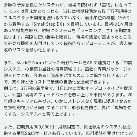
多額の予算を投じたシステムが、現場で使われず「置物」になって
しまっては意味がありません。当社は初期段階から数千万円規模の
フルスクラッチ開発を強いるのではなく、最小単位の機能（MVP）
から着手する「Small Step DX」を提唱しています。最初の1ヶ月は
あえて機能を絞り、現場にシステムを「ラーニング」させる期間を
設けます。実際に使い勝手を確認し、現場の熱量が高まったところ
で必要な機能を肉付けしていく段階的なアプローチこそが、導入失
敗のリスクを最小化します 。

また、SlackやZoomといった既存ツールをAPIで連携させる「中間
システム」の構築も当社の得意領域です。高価な専用パッケージを
導入せずとも、今あるIT資産をパズルのように繋ぎ合わせること
で、驚くほど低コストで業務の自動化を達成できます 。

例えば、3万円の着手金で、1日以内に実動するプロトタイプを提示
し、即座に現場のフィードバックを吸い上げた事例があります。20
年超のキャリアに基づき、いかにストレスなく現場に浸透させるか
を技術的視点から設計することで、形骸化を防ぎ、真に「現場を強
くする」システムへと育て上げます 。

また、初期費用300,000円・月額固定で、貴社専用のシステムを提
供する受託SaaSサービスも行っています。無料相談を受け付けてお