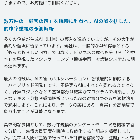
数万件の「顧客の声」を瞬時に利益へ。AIの嘘を排した、
的中率重視の予測解析
多くの企業が生成AI（LLM）の導入を進めていますが、その大半が
要約や翻訳に留まっています。当社は、一般的なAIが得意とする
「もっともらしい回答」ではなく、ビジネスの成否を分ける「的中
率」を重視したマシンラーニング（機械学習）を業務システムに組
み込みます。

最大の特徴は、AIの嘘（ハルシネーション）を徹底的に排除する
「ハイブリッド開発」です。不確実なAIにすべてを委ねるのではな
く、計算ロジックなどの基幹部分は確実なプログラムで構築し、膨
大なテキスト分類や感情解析といったAIの得意分野のみを適材適所
で適用します。これにより、データの裏にある「真実」を高精度で
炙り出すことが可能になります。

具体的な事例として、数万件規模のアンケートや口コミを機械学習
で分析し、感情の重要度を瞬時に数値化する仕組みを構築しまし
た。従来は人間が主観で行っていた評価を客観的な「証拠」へと転