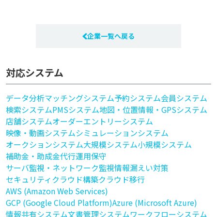
企業一覧へ戻る
対応システム
データ分析
マッチングシステム
予約システム
会員システム
検索システム
PMSシステム
地図・位置情報・GPSシステム
店舗システム
オーダーエントリーシステム
映像・動画システム
シミュレーションシステム
オークションシステム
大規模システム
小規模システム
補助金・助成金代行
運用保守
サーバ監視・ネットワーク監視
情報漏えい対策
セキュリティ
クラウド構築
クラウド移行
AWS (Amazon Web Services)
GCP (Google Cloud Platform)
Azure (Microsoft Azure)
情報共有システム
文書管理システム
ワークフローシステム