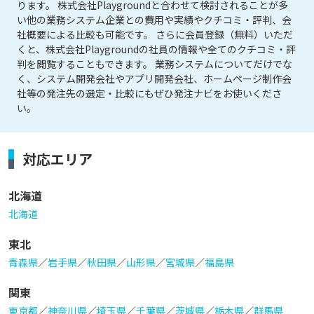
ります。 株式会社Playgroundと合わせて検討されることが多
い他の業務システム企業との費用や実績やクチコミ・評判、会
社概要による比較も可能です。 さらに会員登録（無料）いただ
くと、株式会社Playgroundの社員の情報や全てのクチコミ・評
判を閲覧することもできます。 業務システムについてだけでな
く、システム開発会社やアプリ開発会社、ホームページ制作会
社等の発注先の選定・比較にもぜひ発注ナビをお使いくださ
い。
対応エリア
北海道
北海道
東北
青森県
／
岩手県
／
秋田県
／
山形県
／
宮城県
／
福島県
関東
東京都
／
神奈川県
／
埼玉県
／
千葉県
／
茨城県
／
栃木県
／
群馬県