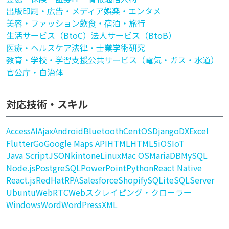
出版印刷・広告・メディア
娯楽・エンタメ
美容・ファッション
飲食・宿泊・旅行
生活サービス（BtoC）
法人サービス（BtoB）
医療・ヘルスケア
法律・士業
学術研究
教育・学校・学習支援
公共サービス（電気・ガス・水道）
官公庁・自治体
対応技術・スキル
Access
AI
Ajax
Android
Bluetooth
CentOS
Django
DX
Excel
Flutter
Go
Google Maps API
HTML
HTML5
iOS
IoT
Java Script
JSON
kintone
Linux
Mac OS
MariaDB
MySQL
Node.js
PostgreSQL
PowerPoint
Python
React Native
React.js
RedHat
RPA
Salesforce
Shopify
SQLite
SQLServer
Ubuntu
WebRTC
Webスクレイピング・クローラー
Windows
Word
WordPress
XML