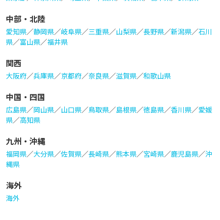
中部・北陸
愛知県
／
静岡県
／
岐阜県
／
三重県
／
山梨県
／
長野県
／
新潟県
／
石川
県
／
富山県
／
福井県
関西
大阪府
／
兵庫県
／
京都府
／
奈良県
／
滋賀県
／
和歌山県
中国・四国
広島県
／
岡山県
／
山口県
／
鳥取県
／
島根県
／
徳島県
／
香川県
／
愛媛
県
／
高知県
九州・沖縄
福岡県
／
大分県
／
佐賀県
／
長崎県
／
熊本県
／
宮崎県
／
鹿児島県
／
沖
縄県
海外
海外