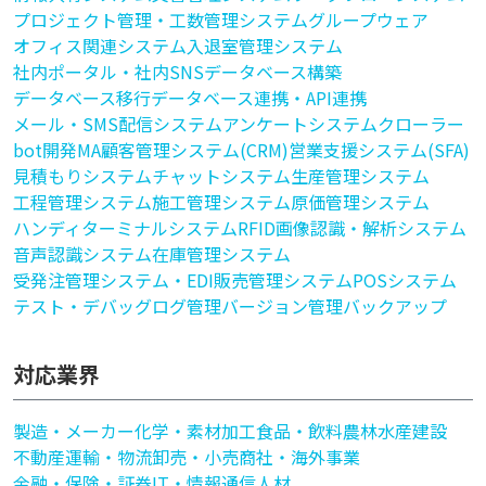
プロジェクト管理・工数管理システム
グループウェア
オフィス関連システム
入退室管理システム
社内ポータル・社内SNS
データベース構築
データベース移行
データベース連携・API連携
メール・SMS配信システム
アンケートシステム
クローラー
bot開発
MA
顧客管理システム(CRM)
営業支援システム(SFA)
見積もりシステム
チャットシステム
生産管理システム
工程管理システム
施工管理システム
原価管理システム
ハンディターミナルシステム
RFID
画像認識・解析システム
音声認識システム
在庫管理システム
受発注管理システム・EDI
販売管理システム
POSシステム
テスト・デバッグ
ログ管理
バージョン管理
バックアップ
対応業界
製造・メーカー
化学・素材加工
食品・飲料
農林水産
建設
不動産
運輸・物流
卸売・小売
商社・海外事業
金融・保険・証券
IT・情報通信
人材