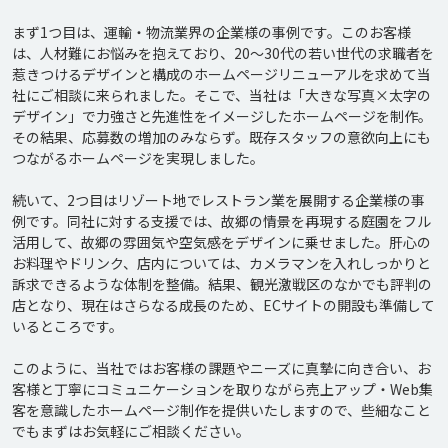
まず1つ目は、運輸・物流業界の企業様の事例です。このお客様
は、人材難にお悩みを抱えており、20～30代の若い世代の求職者を
惹きつけるデザインと構成のホームページリニューアルを求めて当
社にご相談に来られました。そこで、当社は「大きな写真×太字の
デザイン」で力強さと先進性をイメージしたホームページを制作。
その結果、応募数の増加のみならず。既存スタッフの意欲向上にも
つながるホームページを実現しました。

続いて、2つ目はリゾート地でレストラン業を展開する企業様の事
例です。同社に対する支援では、故郷の情景を再現する庭園をフル
活用して、故郷の雰囲気や空気感をデザインに乗せました。肝心の
お料理やドリンク、店内については、カメラマンを入れしっかりと
訴求できるような体制を整備。結果、観光激戦区のなかでも評判の
店となり、現在はさらなる成長のため、ECサイトの開設も準備して
いるところです。

このように、当社ではお客様の課題やニーズに真摯に向き合い、お
客様と丁寧にコミュニケーションを取りながら売上アップ・Web集
客を意識したホームページ制作を提供いたしますので、些細なこと