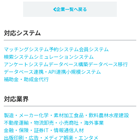
企業一覧へ戻る
対応システム
マッチングシステム
予約システム
会員システム
検索システム
シミュレーションシステム
アンケートシステム
データベース構築
データベース移行
データベース連携・API連携
小規模システム
補助金・助成金代行
対応業界
製造・メーカー
化学・素材加工
食品・飲料
農林水産
建設
不動産
運輸・物流
卸売・小売
商社・海外事業
金融・保険・証券
IT・情報通信
人材
出版印刷・広告・メディア
娯楽・エンタメ