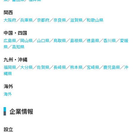
関西
大阪府
／
兵庫県
／
京都府
／
奈良県
／
滋賀県
／
和歌山県
中国・四国
広島県
／
岡山県
／
山口県
／
鳥取県
／
島根県
／
徳島県
／
香川県
／
愛媛
県
／
高知県
九州・沖縄
福岡県
／
大分県
／
佐賀県
／
長崎県
／
熊本県
／
宮崎県
／
鹿児島県
／
沖
縄県
海外
海外
企業情報
設立