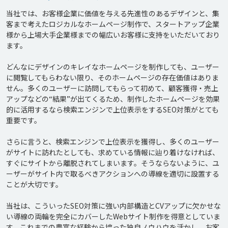
当社では、お客様企業に価値を与える先進性のあるデザインと、集
客まで考えたロジカルなホームページ制作で、スタートアップ企業
様から上場大手企業様までの幅広いお客様に支持をいただいており
ます。

どんなにデザインのキレイなホームページを制作しても、ユーザー
に閲覧してもらわない限り、そのホームページの存在価値はありま
せん。多くのユーザーに訪問してもらって初めて、顧客獲得・売上
アップなどの“結果”が出てくるため、制作したホームページを効果
的に活用するなら検索エンジンで上位表示をするSEO対策がとても
重要です。

さらに言うと、検索エンジンで上位表示を獲得し、多くのユーザー
がサイトに訪れたとしても、求めている情報に辿り着けなければ、
すぐにサイトから離脱されてしまいます。そうならないように、ユ
ーザーがサイト内で取るべきアクションへの導線を適切に設置する
ことが大切です。

当社は、こういったSEO対策に強い内部構造とCVアップに欠かせな
い導線の両輪を完全にカバーしたWebサイト制作を得意としていま
す。これまでの豊富な経験から培った独自ノウハウを活かし、お客