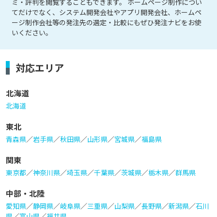
ミ・評判を閲覧することもできます。 ホームページ制作につい
てだけでなく、システム開発会社やアプリ開発会社、ホームペ
ージ制作会社等の発注先の選定・比較にもぜひ発注ナビをお使
いください。
対応エリア
北海道
北海道
東北
青森県
／
岩手県
／
秋田県
／
山形県
／
宮城県
／
福島県
関東
東京都
／
神奈川県
／
埼玉県
／
千葉県
／
茨城県
／
栃木県
／
群馬県
中部・北陸
愛知県
／
静岡県
／
岐阜県
／
三重県
／
山梨県
／
長野県
／
新潟県
／
石川
県
／
富山県
／
福井県