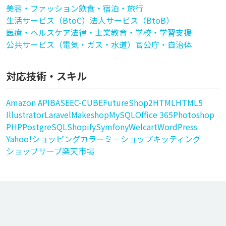
美容・ファッション
飲食・宿泊・旅行
生活サービス（BtoC）
法人サービス（BtoB）
医療・ヘルスケア
法律・士業
教育・学校・学習支援
公共サービス（電気・ガス・水道）
官公庁・自治体
対応技術・スキル
Amazon API
BASE
EC-CUBE
FutureShop2
HTML
HTML5
Illustrator
Laravel
Makeshop
MySQL
Office 365
Photoshop
PHP
PostgreSQL
Shopify
Symfony
Welcart
WordPress
Yahoo!ショッピング
カラーミ－ショップ
キッティング
ショップサーブ
楽天市場