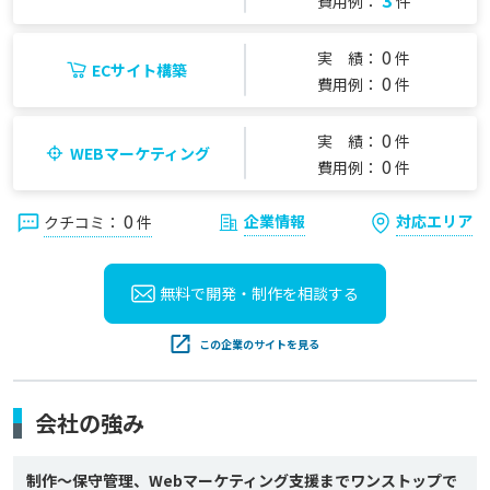
3
費用例：
件
0
実 績：
件
ECサイト構築
0
費用例：
件
0
実 績：
件
WEBマーケティング
0
費用例：
件
0
企業情報
対応エリア
クチコミ：
件
無料で開発・制作を
相談する
この企業のサイトを見る
会社の強み
制作～保守管理、Webマーケティング支援までワンストップで