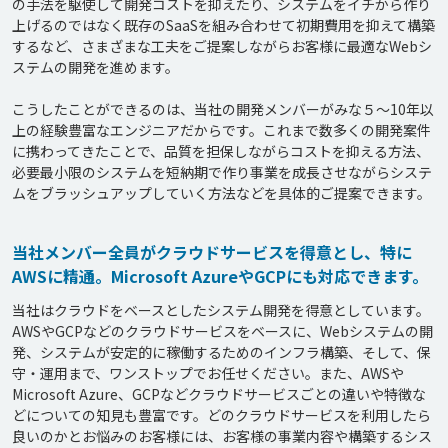
の手法を駆使して開発コストを抑えたり、システムをイチから作り
上げるのではなく既存のSaaSを組み合わせて初期費用を抑えて構築
するなど、さまざまな工夫をご提案しながらお客様に最適なWebシ
ステムの開発を進めます。

こうしたことができるのは、当社の開発メンバーがみな５～10年以
上の経験豊富なエンジニアだからです。これまで数多くの開発案件
に携わってきたことで、品質を担保しながらコストを抑える方法、
必要最小限のシステムを短納期で作り事業を成長させながらシステ
当社メンバー全員がクラウドサービスを得意とし、特に
AWSに精通。Microsoft AzureやGCPにも対応できます。
当社はクラウドをベースとしたシステム開発を得意としています。
AWSやGCPなどのクラウドサービスをベースに、Webシステムの開
発、システムが安定的に稼働するためのインフラ構築、そして、保
守・運用まで、ワンストップでお任せください。また、AWSや
Microsoft Azure、GCPなどクラウドサービスごとの違いや特徴な
どについての知見も豊富です。どのクラウドサービスを利用したら
良いのかとお悩みのお客様には、お客様の事業内容や構築するシス