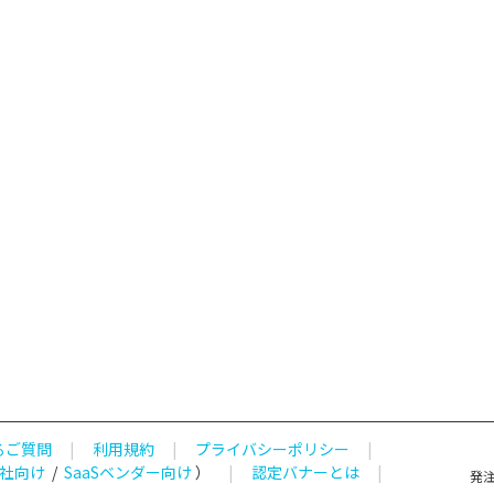
るご質問
|
利用規約
|
プライバシーポリシー
|
社向け
/
SaaSベンダー向け
）
|
認定バナーとは
|
発