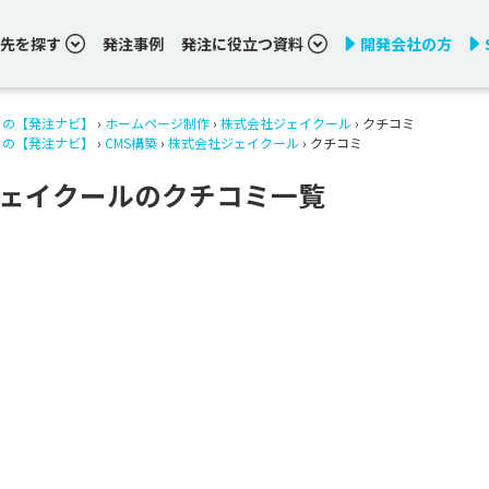
先を探す
発注事例
発注に役立つ資料
開発会社の方
りの【発注ナビ】
›
ホームページ制作
›
株式会社ジェイクール
› クチコミ
りの【発注ナビ】
›
CMS構築
›
株式会社ジェイクール
› クチコミ
ェイクールのクチコミ一覧