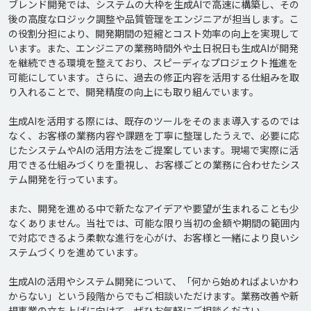
ブレンド開発では、システムの大枠を生成AIで高速に構築し、その
後の高度なロジック調整や品質管理をエンジニアが担当します。こ
の役割分担により、開発期間の短縮とコスト効率の向上を実現して
います。また、エンジニアの業務時間外や土日祝日も生成AIが開発
を継続できる環境を整えており、スピーディなプロジェクト推進を
可能にしています。さらに、過去の修正内容を活用する仕組みを取
り入れることで、開発精度の向上にも取り組んでいます。

生成AIを活用する際には、既存のツールをそのまま導入するのでは
なく、お客様の業務内容や課題を丁寧に整理したうえで、必要に応
じたシステムやAIの活用方法をご提案しています。現場で実際に活
用できる仕組みづくりを重視し、お客様ごとの業務に合わせたシス
テム開発を行っています。

また、開発を進める中で新たなアイデアや要望が生まれることも少
なくありません。当社では、可能な限り当初の金額や期間の範囲内
で対応できるよう柔軟な進行を心がけ、お客様と一緒により良いシ
ステムづくりを進めています。

生成AIの活用やシステム開発について、「何から始めればよいかわ
からない」という段階からでもご相談いただけます。業務改善や新