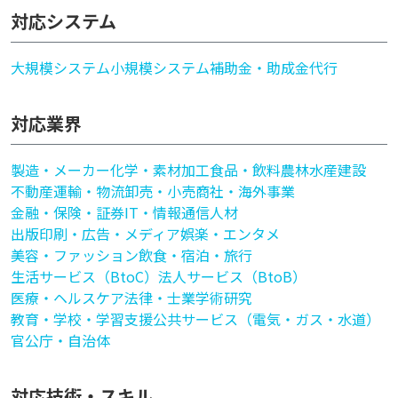
対応システム
大規模システム
小規模システム
補助金・助成金代行
対応業界
製造・メーカー
化学・素材加工
食品・飲料
農林水産
建設
不動産
運輸・物流
卸売・小売
商社・海外事業
金融・保険・証券
IT・情報通信
人材
出版印刷・広告・メディア
娯楽・エンタメ
美容・ファッション
飲食・宿泊・旅行
生活サービス（BtoC）
法人サービス（BtoB）
医療・ヘルスケア
法律・士業
学術研究
教育・学校・学習支援
公共サービス（電気・ガス・水道）
官公庁・自治体
対応技術・スキル