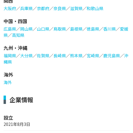
関西
大阪府
／
兵庫県
／
京都府
／
奈良県
／
滋賀県
／
和歌山県
中国・四国
広島県
／
岡山県
／
山口県
／
鳥取県
／
島根県
／
徳島県
／
香川県
／
愛媛
県
／
高知県
九州・沖縄
福岡県
／
大分県
／
佐賀県
／
長崎県
／
熊本県
／
宮崎県
／
鹿児島県
／
沖
縄県
海外
海外
企業情報
設立
2021年8月3日