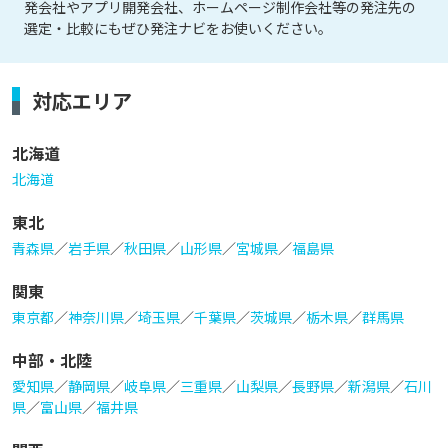
発会社やアプリ開発会社、ホームページ制作会社等の発注先の
選定・比較にもぜひ発注ナビをお使いください。
対応エリア
北海道
北海道
東北
青森県
／
岩手県
／
秋田県
／
山形県
／
宮城県
／
福島県
関東
東京都
／
神奈川県
／
埼玉県
／
千葉県
／
茨城県
／
栃木県
／
群馬県
中部・北陸
愛知県
／
静岡県
／
岐阜県
／
三重県
／
山梨県
／
長野県
／
新潟県
／
石川
県
／
富山県
／
福井県