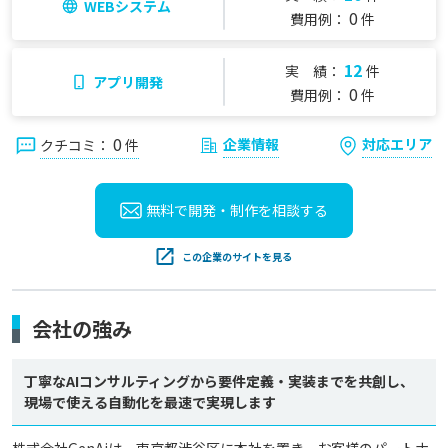
WEBシステム
0
費用例：
件
12
実 績：
件
アプリ開発
0
費用例：
件
0
企業情報
対応エリア
クチコミ：
件
無料で開発・制作を
相談する
この企業のサイトを見る
会社の強み
丁寧なAIコンサルティングから要件定義・実装までを共創し、
現場で使える自動化を最速で実現します