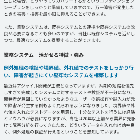
生した場合、どうやってリカバリーするかというコンティンジェン
シープランをしっかりと準備していますので、万一障害が発生した
ときの被害・損害を最小限に抑えることができます。

また、業務システムは、既存システムとの連携や既存システムの改
良が必要になることも多いのですが、当社は既存システムを活かし
業務システム 活かせる特徴・強み
例外処理の検証や境界値、外れ値でのテストをしっかり行
い、障害が起きにくい堅牢なシステムを構築します
最近はアジャイル開発が主流となっていますが、納期の短縮を優先
しすぎて完成したシステムに対するテストや検証が不十分になり、
開発者が意図していなかったようなユーザーの誤操作や誤入力が元
で障害が発生する例もよく見られるようになりました。境界値や外
れ値を入れたテストデータを用意し、十分なテストを行うには経験
とノウハウが必要になりますが、当社は20年以上前から業界に先駆
けて障害分析を行ってきたため、どういうデータを入れれば効率良
く、例外処理の検証が行えるということを熟知しています。
