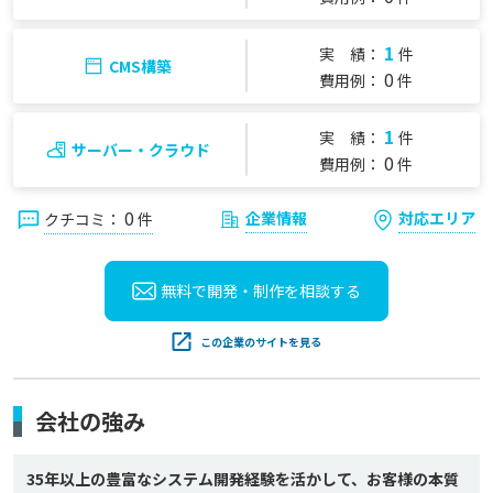
1
実 績：
件
CMS構築
0
費用例：
件
1
実 績：
件
サーバー・クラウド
0
費用例：
件
0
企業情報
対応エリア
クチコミ：
件
無料で開発・制作を
相談する
この企業のサイトを見る
会社の強み
35年以上の豊富なシステム開発経験を活かして、お客様の本質