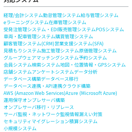
経理/会計システム
勤怠管理システム
給与管理システム
eラーニングシステム
在庫管理システム
受発注管理システム・EDI
販売管理システム
POSシステム
車両・配車管理システム
購買管理システム
顧客管理システム(CRM)
営業支援システム(SFA)
見積もりシステム
施工管理システム
原価管理システム
グループウェア
マッチングシステム
予約システム
会員システム
検索システム
地図・位置情報・GPSシステム
店舗システム
アンケートシステム
データ分析
データベース構築
データベース移行
データベース連携・API連携
クラウド構築
AWS (Amazon Web Services)
Azure (Microsoft Azure)
運用保守
オンプレサーバ構築
オンプレサーバ移行・リプレース
サーバ監視・ネットワーク監視
情報漏えい対策
セキュリティ
マイグレーション
積算システム
小規模システム