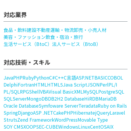
対応業界
食品・飲料
建設
不動産
運輸・物流
卸売・小売
人材
美容・ファッション
飲食・宿泊・旅行
生活サービス（BtoC）
法人サービス（BtoB）
対応技術・スキル
Java
PHP
Ruby
Python
C#
C++
C言語
ASP.NET
BASIC
COBOL
Delphi
Fortran
HTML
HTML5
Java Script
JSON
Perl
PL/I
PL/SQL
RPG
Shell
VBA
Visual Basic
XML
MySQL
PostgreSQL
SQLServer
MongoDB
DB2
H2 Database
HiRDB
MariaDB
Oracle Database
Symfoware Server
Teradata
Ruby on Rails
Spring
Django
ASP .NET
CakePHP
Hibernate
jQuery
Laravel
Struts
Zend Framework
WordPress
Movable Type
SOY CMS
XOOPS
EC-CUBE
Windows
Linux
CentOS
AIX