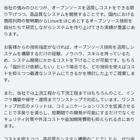
当社の強みのひとつが、オープンソースを活用しコストをできる限
り下げつつ、高品質なシステムを開発することです。国内における
商用利用の黎明期からLinuxをはじめとするオープンソース技術を
自分たちで研究しながらシステムを作り上げてきた実績が豊富にあ
ります。

お客様からの技術指定がなければ、オープンソース技術を活用しシ
ステムを構築するだけの経験、ノウハウ、スキルを持っているた
め、システム開発にかかるコストを下げることが可能です。もちろ
ん「設計だけ依頼したい」という場合でも、どの技術を使えばコス
トを抑えつつ最適なシステムにできるかを検討した上でご提案しま
す。

また、当社では上流工程から下流工程まではもちろんのこと、イン
フラ構築や保守・運用までワンストップで対応しています。ワンス
トップ対応のメリットは、コミュニケーションリスクを低減させる
ことで手戻りを減らし、短期間での開発が可能にするだけでなくセ
キュリティ対策や外注コストや追加開発費用も抑えられる点にあり
ます。

コストを抑えつつ、高品質なシステム構築のことでしたら、ぜひ当