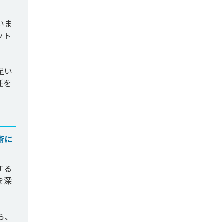
いま
ット
足い
任を
術に
する
を深
ら、