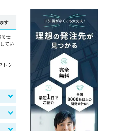
ます
残る仕
供してい
フトウ