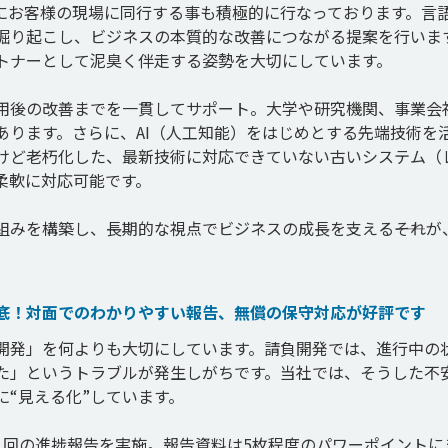
にお客様の現場に同行する事も積極的に行なっております。言
掘り起こし、ビジネスの本質的な改善につながる提案を行いま
トナーとして泥臭く伴走する姿勢を大切にしています。

用後の改善までを一貫してサポート。大学や研究機関、事業会
あります。さらに、AI（人工知能）をはじめとする先端技術を
けど老朽化した、最新技術に対応できていない古いシステム（
軟に対応可能です。

みを構築し、長期的な視点でビジネスの成長を支える――それが
底！対面でのわかりやすい報告、無償の保守対応が好評です
開発」を何よりも大切にしています。請負開発では、進行中の
た」というトラブルが発生しがちです。当社では、そうした不
“見える化”しています。

1回の進捗報告を実施。報告資料は5枚程度のパワーポイントに