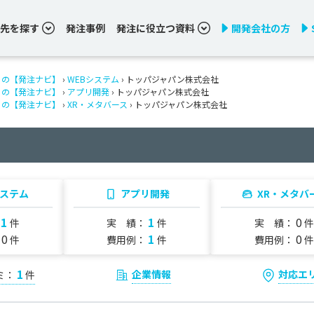
先を探す
発注事例
発注に役立つ資料
開発会社の方
りの【発注ナビ】
›
WEBシステム
› トッパジャパン株式会社
りの【発注ナビ】
›
アプリ開発
› トッパジャパン株式会社
りの【発注ナビ】
›
XR・メタバース
› トッパジャパン株式会社
システム
アプリ開発
XR・メタバ
1
1
0
：
件
実 績：
件
実 績：
件
0
1
0
：
件
費用例：
件
費用例：
件
1
企業情報
対応エ
ミ：
件