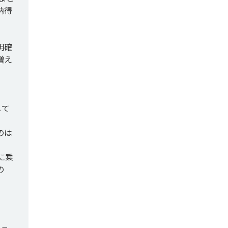
納得
明確
増え
して
のは
に乗
の