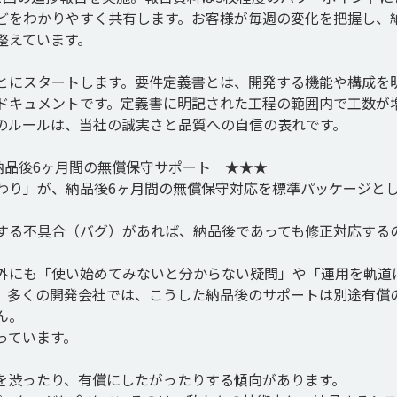
どをわかりやすく共有します。お客様が毎週の変化を把握し、
えています。

とにスタートします。要件定義書とは、開発する機能や構成を
ドキュメントです。定義書に明記された工程の範囲内で工数が
のルールは、当社の誠実さと品質への自信の表れです。

納品後6ヶ月間の無償保守サポート　★★★

わり」が、納品後6ヶ月間の無償保守対応を標準パッケージと
する不具合（バグ）があれば、納品後であっても修正対応する
外にも「使い始めてみないと分からない疑問」や「運用を軌道
。多くの開発会社では、こうした納品後のサポートは別途有償
。

ています。

を渋ったり、有償にしたがったりする傾向があります。
