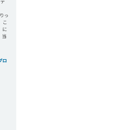
ステ
りっ
。こ
」に
、当
プロ