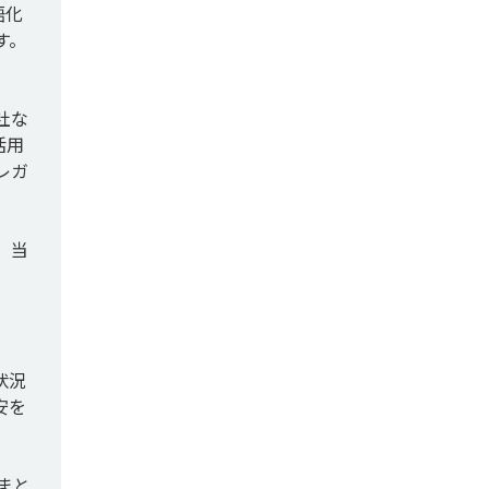
語化
す。
社な
活用
レガ
、当
状況
安を
まと