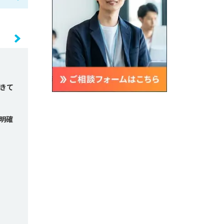
きて
明確