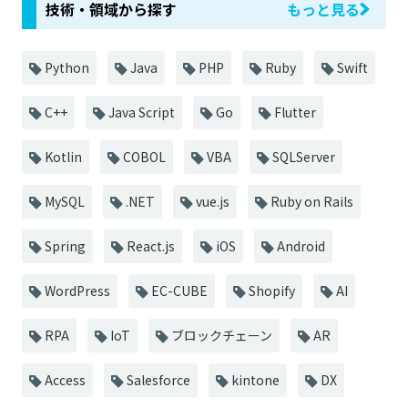
技術・領域から探す
もっと見る
Python
Java
PHP
Ruby
Swift
C++
Java Script
Go
Flutter
Kotlin
COBOL
VBA
SQLServer
MySQL
.NET
vue.js
Ruby on Rails
Spring
React.js
iOS
Android
WordPress
EC-CUBE
Shopify
AI
RPA
IoT
ブロックチェーン
AR
Access
Salesforce
kintone
DX