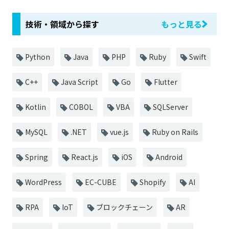
技術・領域から探す
もっと見る
Python
Java
PHP
Ruby
Swift
C++
Java Script
Go
Flutter
Kotlin
COBOL
VBA
SQLServer
MySQL
.NET
vue.js
Ruby on Rails
Spring
React.js
iOS
Android
WordPress
EC-CUBE
Shopify
AI
RPA
IoT
ブロックチェーン
AR