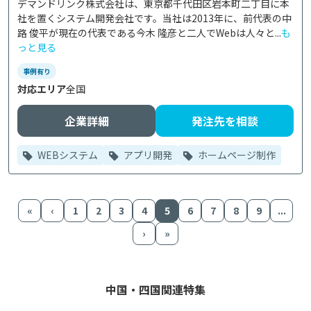
デマンドリンク株式会社は、東京都千代田区岩本町二丁目に本
社を置くシステム開発会社です。当社は2013年に、前代表の中
路 俊平が現在の代表である今木 隆彦と二人でWebは人々と...
も
っと見る
事例有り
対応エリア
全国
企業詳細
発注先を相談
WEBシステム
アプリ開発
ホームページ制作
«
‹
1
2
3
4
5
6
7
8
9
...
›
»
中国・四国関連特集