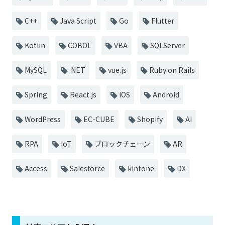
C++
Java Script
Go
Flutter
Kotlin
COBOL
VBA
SQLServer
MySQL
.NET
vue.js
Ruby on Rails
Spring
React.js
iOS
Android
WordPress
EC-CUBE
Shopify
AI
RPA
IoT
ブロックチェーン
AR
Access
Salesforce
kintone
DX