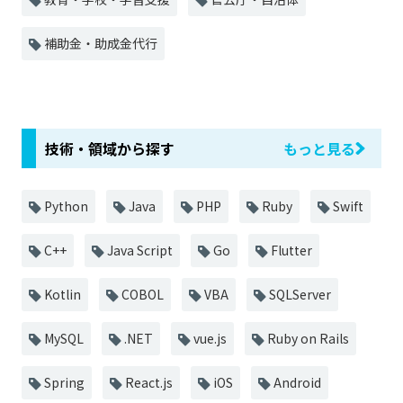
補助金・助成金代行
技術・領域から探す
もっと見る
Python
Java
PHP
Ruby
Swift
C++
Java Script
Go
Flutter
Kotlin
COBOL
VBA
SQLServer
MySQL
.NET
vue.js
Ruby on Rails
Spring
React.js
iOS
Android