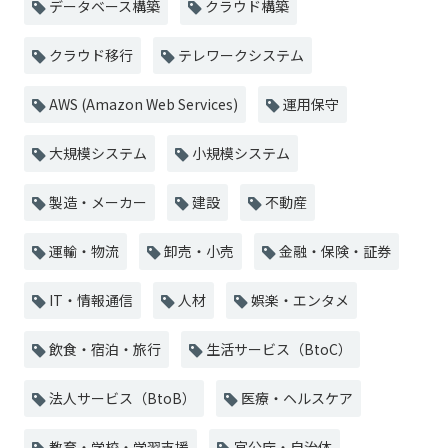
データベース構築
クラウド構築
クラウド移行
テレワークシステム
AWS (Amazon Web Services)
運用保守
大規模システム
小規模システム
製造・メーカー
建設
不動産
運輸・物流
卸売・小売
金融・保険・証券
IT・情報通信
人材
娯楽・エンタメ
飲食・宿泊・旅行
生活サービス（BtoC）
法人サービス（BtoB）
医療・ヘルスケア
教育・学校・学習支援
官公庁・自治体