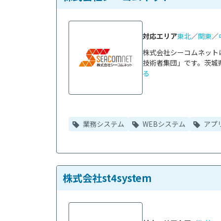
対応エリア
東北
／
関東
／
株式会社シーコムネット
技術者集団」です。茨城県
る
業務システム
WEBシステム
アプ
株式会社st4system