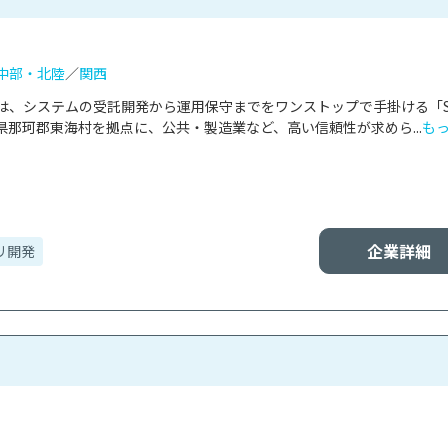
中部・北陸
／
関西
は、システムの受託開発から運用保守までをワンストップで手掛ける「S
那珂郡東海村を拠点に、公共・製造業など、高い信頼性が求めら...
も
企業詳細
リ開発