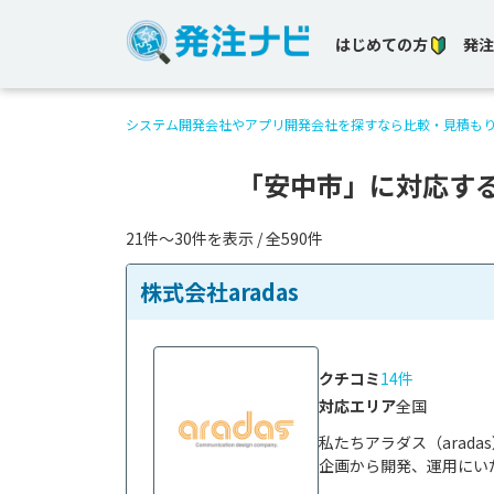
はじめての方
発注
システム開発会社やアプリ開発会社を探すなら比較・見積も
「安中市」に対応す
21件〜30件を表示 / 全590件
株式会社aradas
クチコミ
14件
対応エリア
全国
私たちアラダス（arad
企画から開発、運用にいた