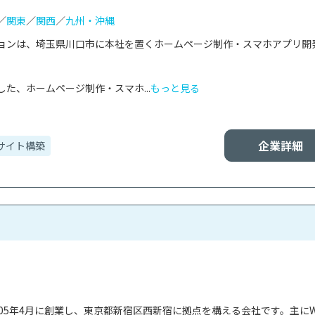
／
関東
／
関西
／
九州・沖縄
ョンは、埼玉県川口市に本社を置くホームページ制作・スマホアプリ開


た、ホームページ制作・スマホ...
もっと見る
企業詳細
サイト構築
05年4月に創業し、東京都新宿区西新宿に拠点を構える会社です。主にW