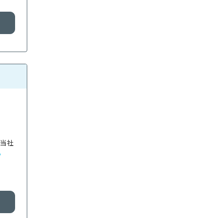
。当社
る