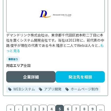
デマンドリンク株式会社は、東京都千代田区岩本町二丁目に本
社を置くシステム開発会社です。当社は2013年に、前代表の中
路 俊平が現在の代表である今木 隆彦と二人でWebは人々と...
も
っと見る
事例有り
対応エリア
全国
企業詳細
発注先を相談
WEBシステム
アプリ開発
ホームページ制作
«
‹
1
2
3
4
5
6
7
8
9
...