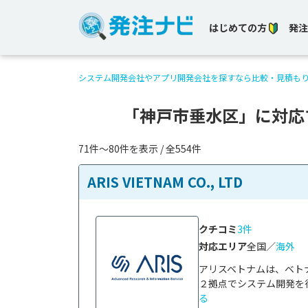
はじめての方
発注
システム開発会社やアプリ開発会社を探すなら比較・見積も
「神戸市垂水区」に対応
71件〜80件を表示 / 全554件
ARIS VIETNAM CO., LTD
クチコミ
3件
対応エリア
全国／
海外
アリスベトナムは、ベト
２拠点でシステム開発を行
る