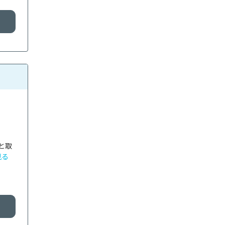
と取
見る