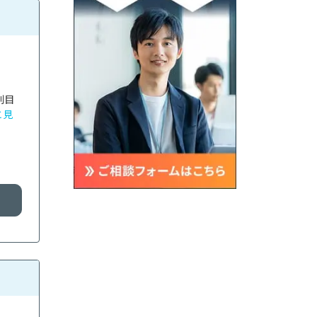
利目
と見