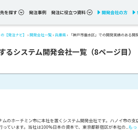
先を探す
発注事例
発注に役立つ資料
開発会社の方
りの【発注ナビ】
›
開発会社一覧
›
兵庫県
›
「神戸市垂水区」での開発実績のある開
するシステム開発会社一覧（8ページ目）
ナムのホーチミン市に本社を置くシステム開発会社です。ハノイ市の支
っています。当社は100%日本の資本で、東京都新宿区が本社の...
もっ