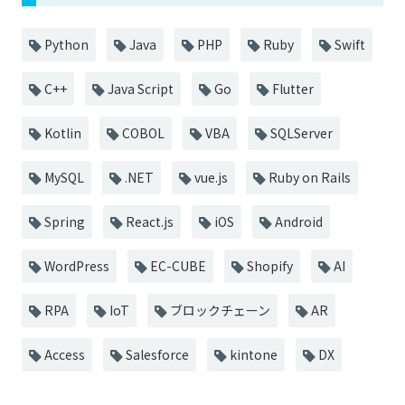
Python
Java
PHP
Ruby
Swift
C++
Java Script
Go
Flutter
Kotlin
COBOL
VBA
SQLServer
MySQL
.NET
vue.js
Ruby on Rails
Spring
React.js
iOS
Android
WordPress
EC-CUBE
Shopify
AI
RPA
IoT
ブロックチェーン
AR
Access
Salesforce
kintone
DX