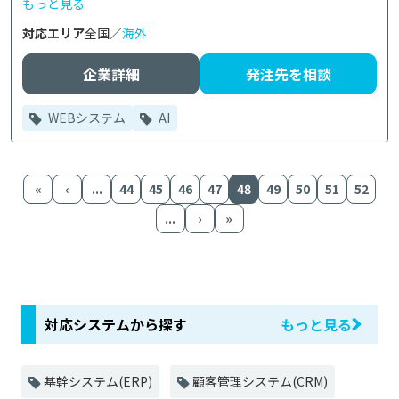
もっと見る
対応エリア
全国／
海外
企業詳細
発注先を相談
WEBシステム
AI
«
‹
...
44
45
46
47
48
49
50
51
52
...
›
»
対応システムから探す
もっと見る
基幹システム(ERP)
顧客管理システム(CRM)