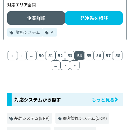
対応エリア
全国
企業詳細
発注先を相談
業務システム
AI
«
‹
...
50
51
52
53
54
55
56
57
58
...
›
»
対応システムから探す
もっと見る
基幹システム(ERP)
顧客管理システム(CRM)