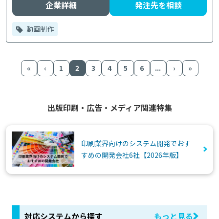
企業詳細
発注先を相談
動画制作
«
‹
1
2
3
4
5
6
...
›
»
出版印刷・広告・メディア関連特集
印刷業界向けのシステム開発でおす
すめの開発会社6社【2026年版】
対応システムから探す
もっと見る