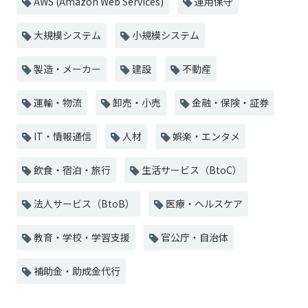
AWS (Amazon Web Services)
運用保守
大規模システム
小規模システム
製造・メーカー
建設
不動産
運輸・物流
卸売・小売
金融・保険・証券
IT・情報通信
人材
娯楽・エンタメ
飲食・宿泊・旅行
生活サービス（BtoC）
法人サービス（BtoB）
医療・ヘルスケア
教育・学校・学習支援
官公庁・自治体
補助金・助成金代行