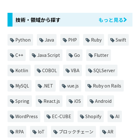
技術・領域から探す
もっと見る
Python
Java
PHP
Ruby
Swift
C++
Java Script
Go
Flutter
Kotlin
COBOL
VBA
SQLServer
MySQL
.NET
vue.js
Ruby on Rails
Spring
React.js
iOS
Android
WordPress
EC-CUBE
Shopify
AI
RPA
IoT
ブロックチェーン
AR