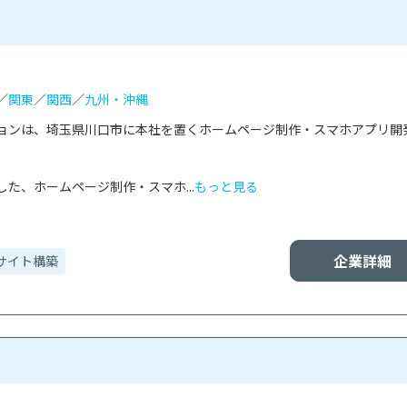
／
関東
／
関西
／
九州・沖縄
ョンは、埼玉県川口市に本社を置くホームページ制作・スマホアプリ開


た、ホームページ制作・スマホ...
もっと見る
企業詳細
サイト構築