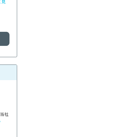
と見
。当社
る