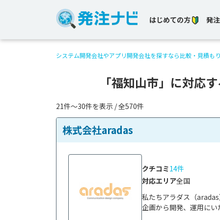
はじめての方
発注
システム開発会社やアプリ開発会社を探すなら比較・見積も
「福知山市」に対応す
21件〜30件を表示 / 全570件
株式会社aradas
クチコミ
14件
対応エリア
全国
私たちアラダス（arad
企画から開発、運用にいた