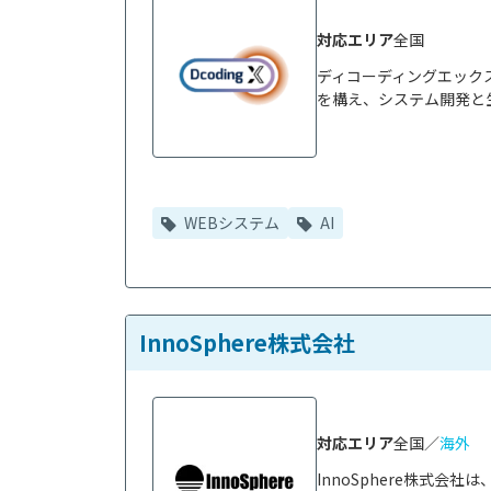
対応エリア
全国
ディコーディングエック
を構え、システム開発と生
WEBシステム
AI
InnoSphere株式会社
対応エリア
全国／
海外
InnoSphere株式