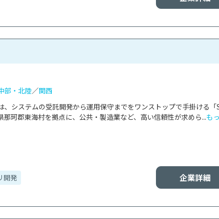
中部・北陸
／
関西
は、システムの受託開発から運用保守までをワンストップで手掛ける「S
那珂郡東海村を拠点に、公共・製造業など、高い信頼性が求めら...
も
企業詳細
リ開発