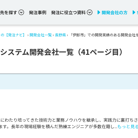
先を探す
発注事例
発注に役立つ資料
開発会社の方
りの【発注ナビ】
›
開発会社一覧
›
長野県
›
「伊那市」での開発実績のある開発会社
システム開発会社一覧（41ページ目）
0年にわたり培ってきた技術力と業務ノウハウを継承し、実践力に裏打ち
ます。長年の現場経験を積んだ熟練エンジニアが多数在籍し...
もっと見