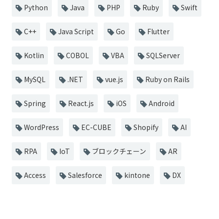
Python
Java
PHP
Ruby
Swift
C++
Java Script
Go
Flutter
Kotlin
COBOL
VBA
SQLServer
MySQL
.NET
vue.js
Ruby on Rails
Spring
React.js
iOS
Android
WordPress
EC-CUBE
Shopify
AI
RPA
IoT
ブロックチェーン
AR
Access
Salesforce
kintone
DX