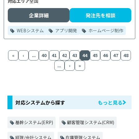
対応エリア
全国
企業詳細
発注先を相談
WEBシステム
アプリ開発
ホームページ制作
«
‹
...
40
41
42
43
44
45
46
47
48
...
›
»
対応システムから探す
もっと見る
基幹システム(ERP)
顧客管理システム(CRM)
経理/会計システム
在庫管理システム