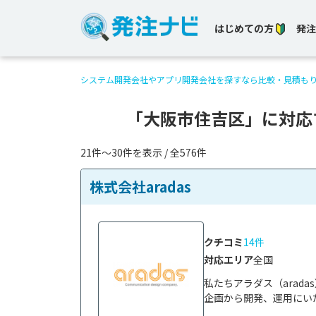
はじめての方
発注
システム開発会社やアプリ開発会社を探すなら比較・見積も
「大阪市住吉区」に対応
21件〜30件を表示 / 全576件
株式会社aradas
クチコミ
14件
対応エリア
全国
私たちアラダス（arad
企画から開発、運用にいた