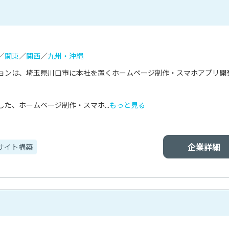
／
関東
／
関西
／
九州・沖縄
ョンは、埼玉県川口市に本社を置くホームページ制作・スマホアプリ開


た、ホームページ制作・スマホ...
もっと見る
企業詳細
サイト構築