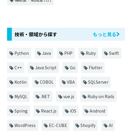
技術・領域から探す
もっと見る
Python
Java
PHP
Ruby
Swift
C++
Java Script
Go
Flutter
Kotlin
COBOL
VBA
SQLServer
MySQL
.NET
vue.js
Ruby on Rails
Spring
React.js
iOS
Android
WordPress
EC-CUBE
Shopify
AI