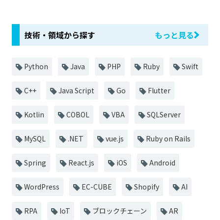
技術・領域から探す
もっと見る
Python
Java
PHP
Ruby
Swift
C++
Java Script
Go
Flutter
Kotlin
COBOL
VBA
SQLServer
MySQL
.NET
vue.js
Ruby on Rails
Spring
React.js
iOS
Android
WordPress
EC-CUBE
Shopify
AI
RPA
IoT
ブロックチェーン
AR