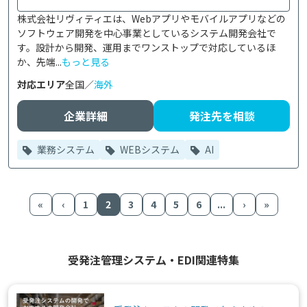
株式会社リヴィティエは、Webアプリやモバイルアプリなどの
ソフトウェア開発を中心事業としているシステム開発会社で
す。設計から開発、運用までワンストップで対応しているほ
か、先端...
もっと見る
対応エリア
全国／
海外
企業詳細
発注先を相談
業務システム
WEBシステム
AI
«
‹
1
2
3
4
5
6
...
›
»
受発注管理システム・EDI関連特集