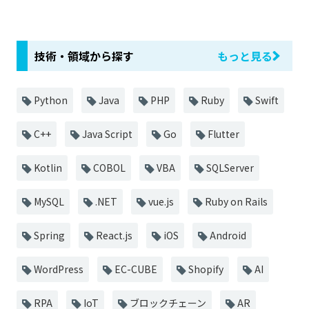
技術・領域から探す
もっと見る
Python
Java
PHP
Ruby
Swift
C++
Java Script
Go
Flutter
Kotlin
COBOL
VBA
SQLServer
MySQL
.NET
vue.js
Ruby on Rails
Spring
React.js
iOS
Android
WordPress
EC-CUBE
Shopify
AI
RPA
IoT
ブロックチェーン
AR