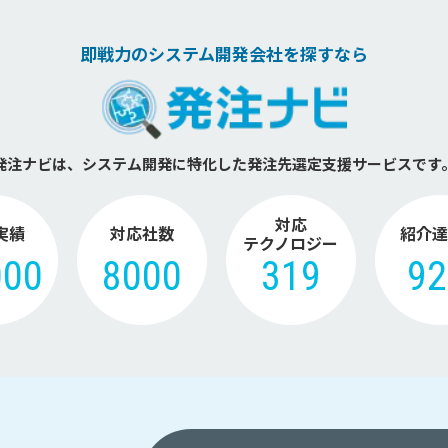
即戦力のシステム開発会社を探すなら
発注ナビは、システム開発に特化した
発注先選定支援サービスです
対応
実績
対応社数
紹介達
テクノロジー
000
8000
319
9