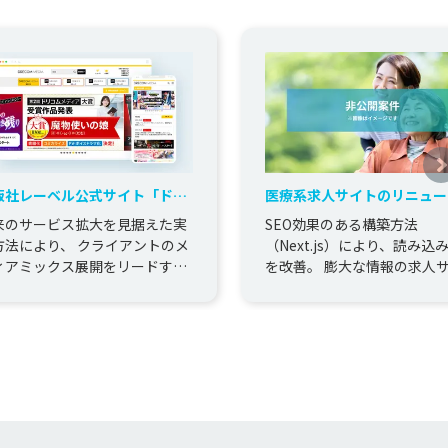
版社レーベル公式サイト「ドリ
医療系求人サイトのリニュー
ムメディア」の新規開発
来のサービス拡大を見据えた実
SEO効果のある構築方法
方法により、 クライアントのメ
（Next.js）により、読み込
ィアミックス展開をリードする
を改善。 膨大な情報の求人
ステムを構築。
でも、ストレスのないページ
が可能になり、使い勝手の良い.