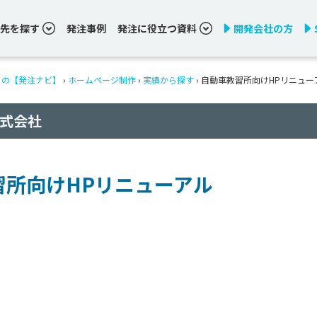
先を探す
発注事例
発注に役立つ資料
開発会社の方
りの【発注ナビ】
›
ホームページ制作
›
実績から探す
›
自動車教習所向けHPリニュー
株式会社
習所向けHPリニューアル