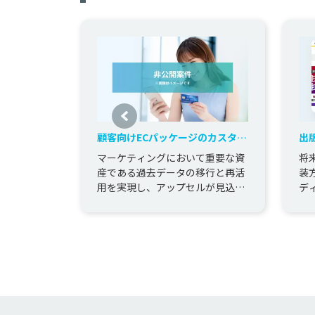
顧客向けECパッケージのカスタマ
出
イズ開発
コ
マーケティングにおいて重要な資
将
産である過去データの移行と再活
装
用を実現し、アップセルが見込め
デ
る顧客価値を最大化したECサイト
シ
を構築。