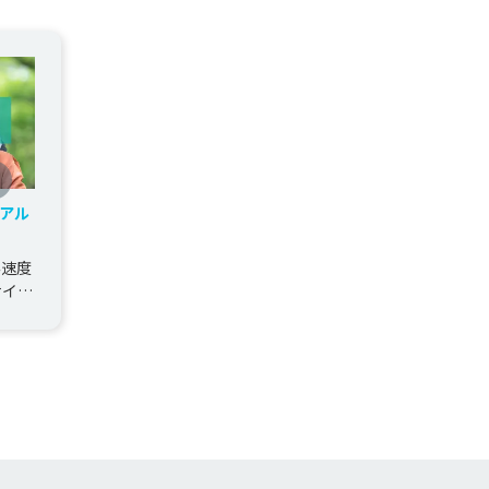
アル
み速度
サイト
閲覧
..