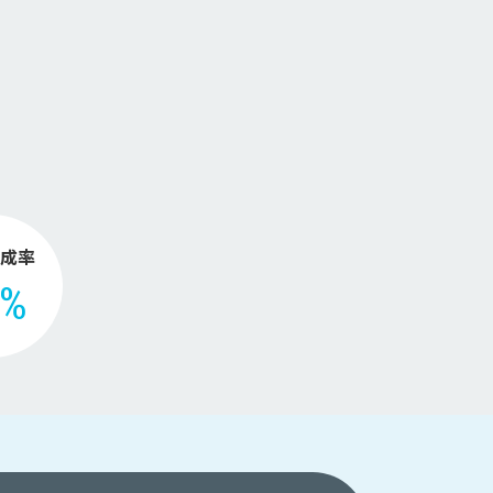
。
成率
2%