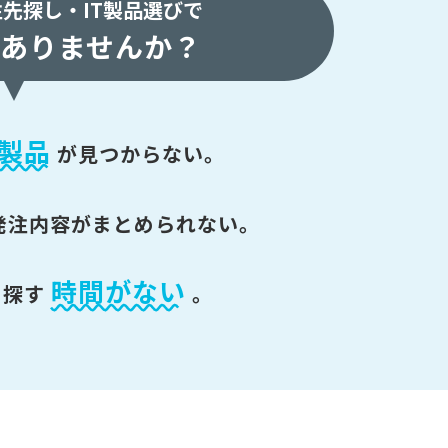
注先探し・
IT製品選びで
ありませんか？
製品
が
見つからない。
発注内容がまとめられない。
時間がない
を探す
。