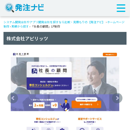
システム開発会社やアプリ開発会社を探すなら比較・見積もりの【発注ナビ】
›
ホームページ
制作
›
実績から探す
›
「社長の顧問」LP制作
株式会社アピリッツ