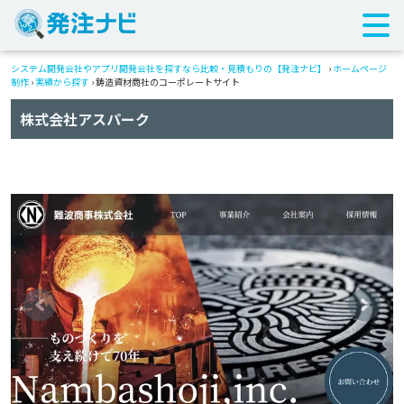
システム開発会社やアプリ開発会社を探すなら比較・見積もりの【発注ナビ】
›
ホームページ
制作
›
実績から探す
›
鋳造資材商社のコーポレートサイト
株式会社アスパーク