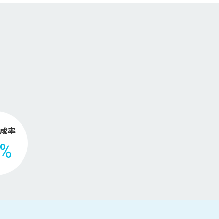
【2026年版】
。
成率
2%