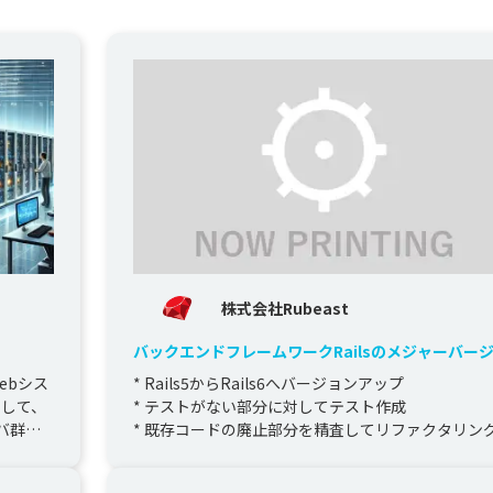
株式会社Rubeast
バックエンドフレームワークRailsのメジャーバー
ンアップ
ebシス
* Rails5からRails6へバージョンアップ

して、

* テストがない部分に対してテスト作成

バ群を
* 既存コードの廃止部分を精査してリファクタリン