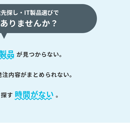
注先探し・
IT製品選びで
ありませんか？
製品
が
見つからない。
発注内容がまとめられない。
時間がない
を探す
。