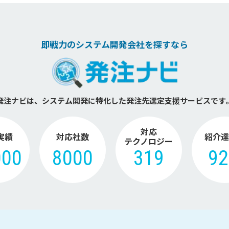
即戦力のシステム開発会社を探すなら
発注ナビは、システム開発に特化した
発注先選定支援サービスです
対応
実績
対応社数
紹介達
テクノロジー
000
8000
319
9