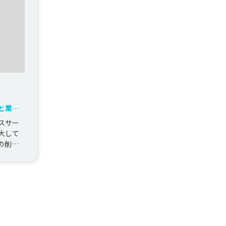
と業務
スサー
大して
の削減