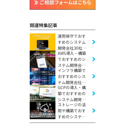
関連特集記事
運用保守でおす
すめのシステム
開発会社30社
AWS導入・構築
【2026年版】
でおすすめのシ
ステム開発会社
インフラ構築で
23社【2026年
おすすめのシス
版】
テム開発会社20
GCPの導入・構
社【2026年版】
築でおすすめの
システム開発会
ストレージの活
社17社【2026年
用や構築でおす
版】
すめのシステム
開発会社5社