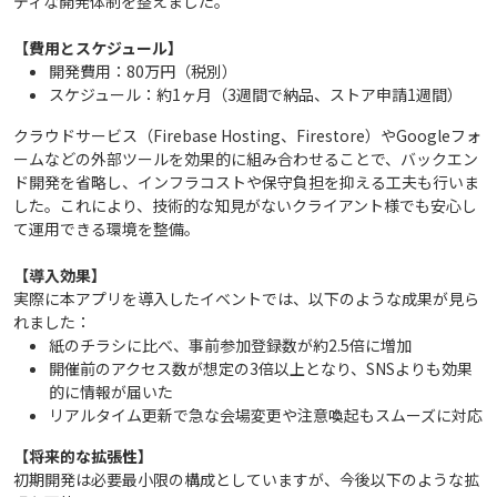
ディな開発体制を整えました。
【費用とスケジュール】
開発費用：80万円（税別）
スケジュール：約1ヶ月（3週間で納品、ストア申請1週間）
クラウドサービス（Firebase Hosting、Firestore）やGoogleフォ
ームなどの外部ツールを効果的に組み合わせることで、バックエン
ド開発を省略し、インフラコストや保守負担を抑える工夫も行いま
した。これにより、技術的な知見がないクライアント様でも安心し
て運用できる環境を整備。
【導入効果】
実際に本アプリを導入したイベントでは、以下のような成果が見ら
れました：
紙のチラシに比べ、事前参加登録数が約2.5倍に増加
開催前のアクセス数が想定の3倍以上となり、SNSよりも効果
的に情報が届いた
リアルタイム更新で急な会場変更や注意喚起もスムーズに対応
【将来的な拡張性】
初期開発は必要最小限の構成としていますが、今後以下のような拡