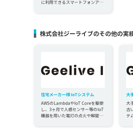
に利用できるスマートフォンアプ
リを開発いたしました。 お客様が
抱える課題やニーズについて、
ヒ...
株式会社ジーライブのその他の実
住宅メーカー様 IoTシステム
大
理
AWSのLambdaやIoT Coreを駆使
大
し、3ヶ月で人感センサー等のIoT
古い
機器を用いた電灯の点火や解錠を
テ
コントロールするバックエンドを
求
構築しました。 ...
案し