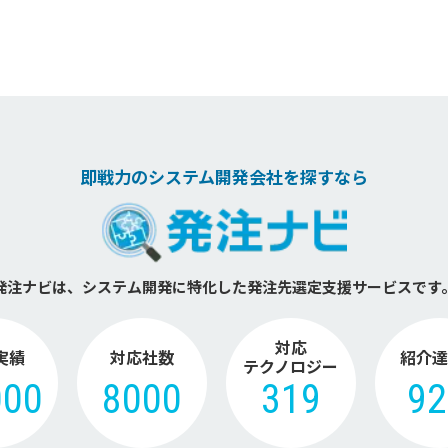
即戦力のシステム開発会社を探すなら
発注ナビは、システム開発に特化した
発注先選定支援サービスです
対応
実績
対応社数
紹介達
テクノロジー
000
8000
319
9