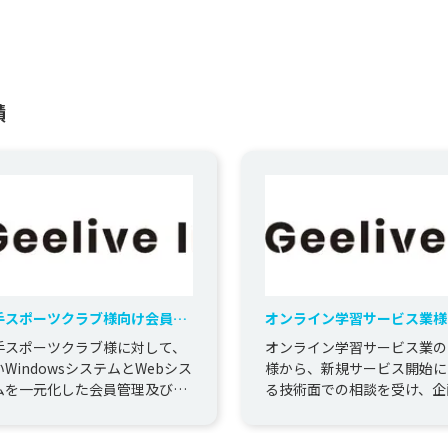
績
手スポーツクラブ様向け会員管
オンライン学習サービス業様 
システム
learningシステム
手スポーツクラブ様に対して、
オンライン学習サービス業の
WindowsシステムとWebシス
様から、新規サービス開始に
ムを一元化した会員管理及び請
る技術面での相談を受け、企
管理のWebシステムの構築を提
計から運用まで支援しました
ました。 弊社の提...
EC2(AWS)、PHP、Rea...