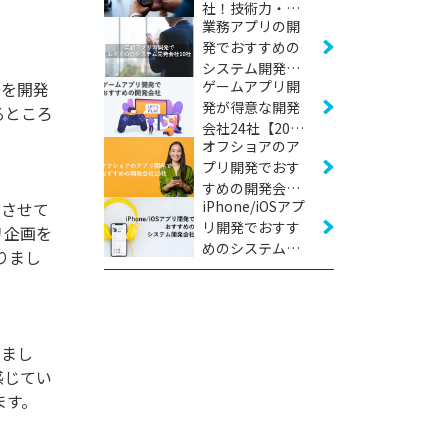
社！技術力・実
業務アプリの開
績などから厳選
発でおすすめの
【2026年版】
システム開発会
ゲームアプリ開
リを開発
社10社【2026年
発が得意な開発
版】
るところ
会社24社【2026
オフショアのア
年版】
プリ開発でおす
すめの開発会社
iPhone/iOSアプ
グさせて
10社【2026年
リ開発でおすす
版】
リ企画を
めのシステム開
りまし
発会社17社
【2026年版】
きまし
感じてい
ます。