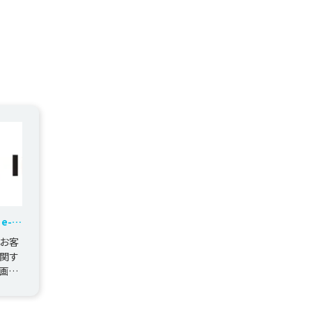
e-
お客
関す
画設
。