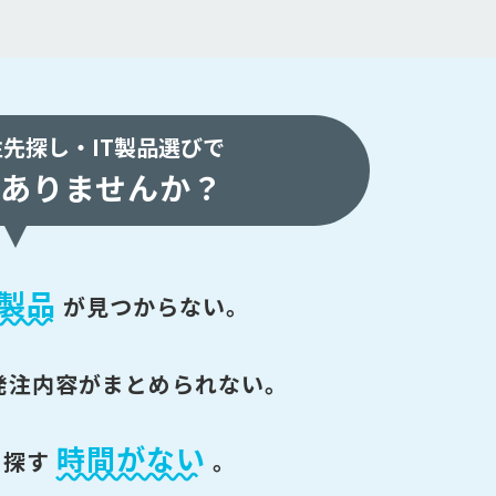
注先探し・
IT製品選びで
ありませんか？
製品
が
見つからない。
発注内容がまとめられない。
時間がない
を探す
。