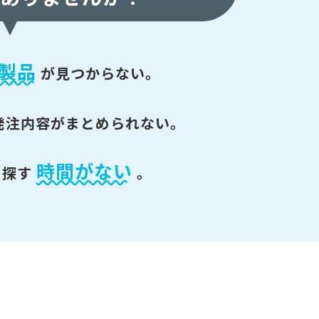
製品
が
見つからない。
発注内容がまとめられない。
時間がない
を探す
。