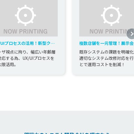
X/UIプロセスの活用！新型クレ
複数店舗を一元管理！展示会
ンゲーム機ネットワークシステ
管理システムの開発
ーザ視点に拘り、幅広い年齢層
既存システムの課題を明確化
の開発
対応する為、UX/UIプロセスを
適切なシステム改修対応を行
大限活用。
とで運用コストを削減！