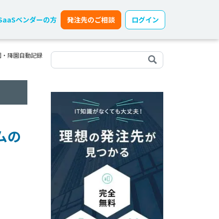
SaaSベンダーの方
発注先のご相談
ログイン
園・降園自動記録
ムの