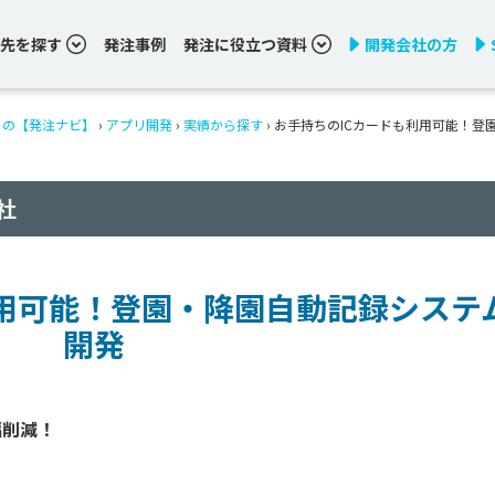
先を探す
発注事例
発注に役立つ資料
開発会社の方
りの【発注ナビ】
›
アプリ開発
›
実績から探す
›
お手持ちのICカードも利用可能！登
社
利用可能！登園・降園自動記録システ
開発