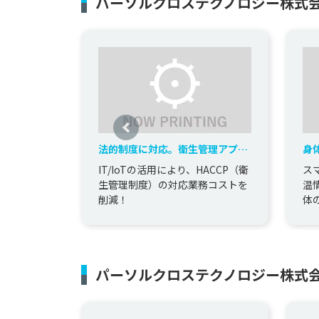
パーソルクロステクノロジー株式
法的制度に対応。衛生管理アプリ
身
の開発
ア
IT/IoTの活用により、HACCP（衛
ス
生管理制度）の対応業務コストを
温
削減！
体
す
パーソルクロステクノロジー株式