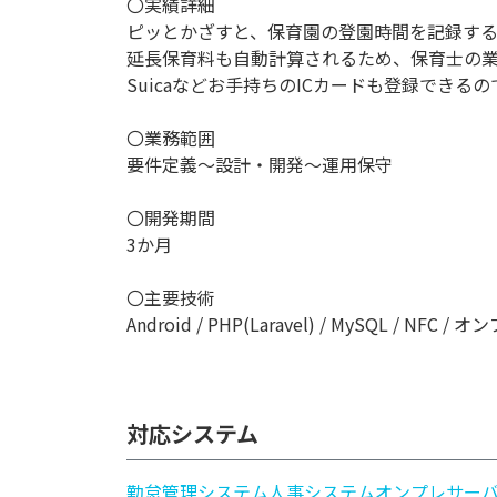
〇実績詳細
ピッとかざすと、保育園の登園時間を記録す
延長保育料も自動計算されるため、保育士の
Suicaなどお手持ちのICカードも登録でき
〇業務範囲
要件定義～設計・開発～運用保守
〇開発期間
3か月
〇主要技術
Android / PHP(Laravel) / MySQL / NFC /
対応システム
勤怠管理システム
人事システム
オンプレサー