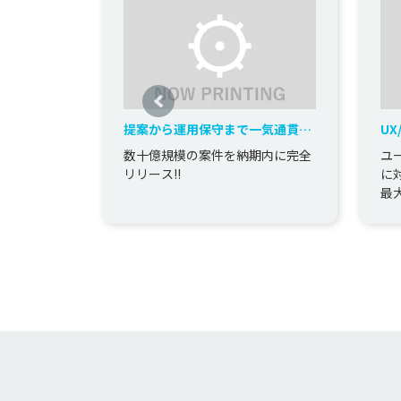
提案から運用保守まで一気通貫し
U
た大規模なWebシステムを開発
ー
数十億規模の案件を納期内に完全
ユ
ム
リリース!!
に
最