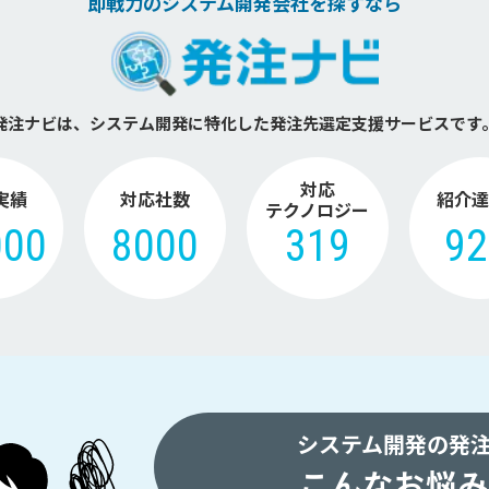
即戦力のシステム開発会社を探すなら
発注ナビは、システム開発に特化した
発注先選定支援サービスです
対応
実績
対応社数
紹介達
テクノロジー
000
8000
319
9
システム開発の発
こんなお悩み