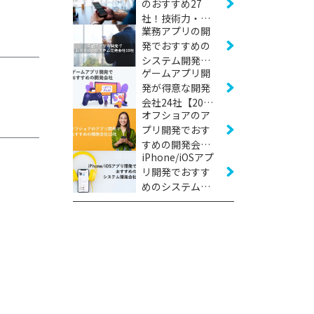
のおすすめ27
社！技術力・実
業務アプリの開
績などから厳選
発でおすすめの
【2026年版】
システム開発会
ゲームアプリ開
社10社【2026年
発が得意な開発
版】
会社24社【2026
オフショアのア
年版】
プリ開発でおす
すめの開発会社
iPhone/iOSアプ
10社【2026年
リ開発でおすす
版】
めのシステム開
発会社17社
【2026年版】