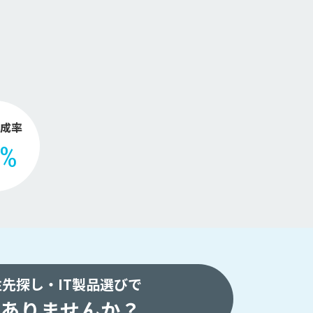
。
成率
2%
注先探し・
IT製品選びで
ありませんか？