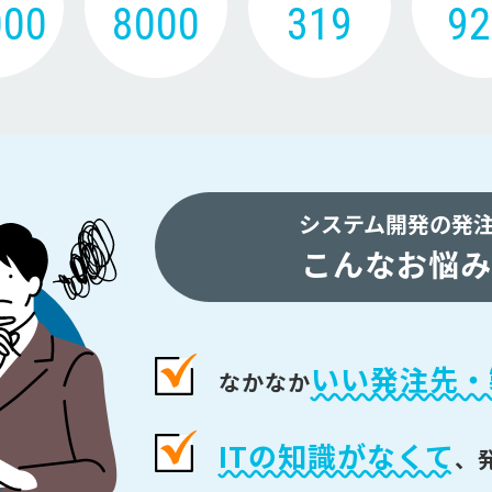
000
8000
319
9
システム開発の発
こんなお悩み
いい発注先・
なかなか
ITの知識がなくて
、