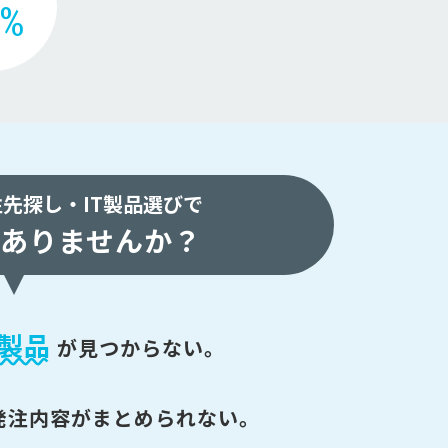
2%
注先探し・
IT製品選びで
ありませんか？
製品
が
見つからない。
発注内容がまとめられない。