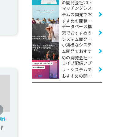
の開発会社20社
マッチングシス
【2026年版】
テムの開発でお
すすめの開発会
データベース構
社16社【2026年
築でおすすめの
版】
システム開発会
小規模なシステ
社11社【2026年
ム開発でおすす
版】
めの開発会社16
ライブ配信アプ
社【2026年版】
リ・システムで
おすすめの開発
会社10社【2026
年版】
制作
制作