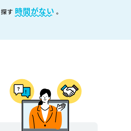
時間がない
を探す
。