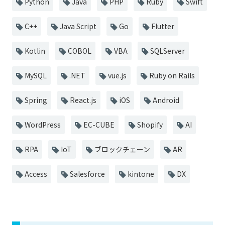
Python
Java
PHP
Ruby
Swift
C++
Java Script
Go
Flutter
Kotlin
COBOL
VBA
SQLServer
MySQL
.NET
vue.js
Ruby on Rails
Spring
React.js
iOS
Android
WordPress
EC-CUBE
Shopify
AI
RPA
IoT
ブロックチェーン
AR
Access
Salesforce
kintone
DX