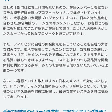
当社のIT部門は立ち上げ間もないものの、在籍メンバーは豊富なシ
ステム開発経験を持つプロフェッショナルで構成されています。

特に、大手企業の大規模プロジェクトにおいて、日本と海外拠点を
合わせた20名規模のチームをマネジメントしながら、お客様との折
衝にも対応してきた経験者が在籍しており、こうした実績を活かし
たスムーズかつ柔軟なプロジェクト運営が可能です。

また、フィリピンに自社の開発拠点を有していることも当社の大き
な強みです。現地で採用しているエンジニアは、当社独自の厳しい
基準をクリアしたメンバーのみで構成されており、スキル不足によ
る品質のばらつきはありません。コストを抑えつつも高品質な開発
体制を構築できる点が、多くのお客様から信頼をいただいている理
由の一つです。

なお、お客様とのやり取りはすべて日本人メンバーが対応いたしま
す。ITコンサルティング経験のあるスタッフが中心となって、お客
様のビジネス課題を的確に把握し、最適な業務システムを共に構築
デモで完成形のイメージを共有、丁寧なヒアリングを通じ