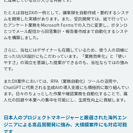
に理解している点が大きな特長です。

たとえば自社DXの一例として、議事録を自動作成・要約するシステ
ムを開発した実績があります。また、受託開発では、紙で行ってい
たアンケート業務をMicrosoft Formsでの入力に変更し、ボタンひ
とつでメール配信から回答集計・報告書作成まで自動化するシステ
ムを構築しました。

さらに、当社にはデザイナーも在籍しているため、使う人の目線に
立ったUI/UX設計にもこだわっています。「業務効率化」と「使い
やすさ」の両立を意識した提案ができるのも、当社ならではの強み
です。

またDX案件においては、RPA（業務自動化）ツールの活用や、
ChatGPTに代表される生成AIの導入支援にも積極的に取り組んでい
ます。日々のちょっとした作業や確認業務を自動化することで、属
日本人のプロジェクトマネージャーと厳選された海外エン
ジニアによる高品質開発に強み、大規模案件にも対応可能
です