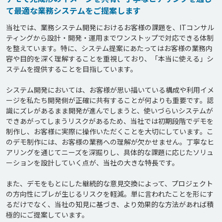
て最適な業務システムをご提案します
当社では、業務システム開発におけるお客様の課題を、ITコンサル
ティングから設計・開発・運用までワンストップで対応できる体制
を整えています。特に、システム提案にあたってはお客様の業務内
容や目的を深く理解することを重視しており、「本当に使える」シ
ステムを提供することを目指しています。

システム開発においては、お客様が思い描いている構成や利用イメ
ージを私たち開発側が正確に共有することが何よりも重要です。認
識にズレがあるまま開発が進んでしまうと、使いづらいシステムが
できあがってしまうリスクがあるため、当社では初期段階でデモを
制作し、お客様に実際に操作いただくことを大切にしています。こ
のデモ制作には、お客様の業務への理解が欠かせません。丁寧なヒ
アリングを通じてニーズを深掘りし、具体的な課題に応じたソリュ
ーションを設計していく点が、当社の大きな特長です。

また、デモをもとにした継続的な意見交換によって、プロジェクト
の方向性にブレが生じるリスクを軽減。単に言われたことを形にす
るだけでなく、当社の知見に基づき、より効果的な方法があれば積
極的にご提案しています。
