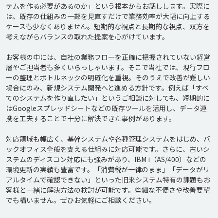
テムを作る必要があるのか」という根本からお話しします。実際に
は、既存の仕組みの一部を見直すだけで業務効率が大幅に向上する
ケースも少なくありません。短期的な視点と長期的な視点、双方を
考えながらバランスの取れた提案を心がけています。

お客様の中には、自社の業務フローを正確に把握されていない経営
層やご担当者も多くいらっしゃいます。そこで当社では、現行フロ
ーの整理とボトルネックの明確化を重視。そのうえで改善が難しい
場合にのみ、新規システム開発へと進める方針です。例えば「すべ
てのシステムを作り直したい」というご相談に対しても、短期的に
はGoogleスプレッドシートなどの既存ツールを活用し、データ連
携を工夫することで十分に解決できた事例があります。

対応領域も幅広く、基幹システムや各種管理システムをはじめ、バ
ックオフィス全般を支える仕組みに対応可能です。さらに、古いシ
ステムのディスコン対応にも強みがあり、IBM i（AS/400）などの
環境更新の実績も豊富です。「消費税が一律のまま」「データがリ
アルタイムで確認できない」といった旧来システム特有の課題もお
客様と一緒に解決方法の検討が可能です。些細な不便さや改善要望