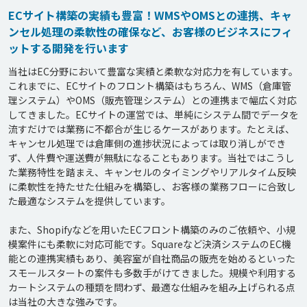
ECサイト構築の実績も豊富！WMSやOMSとの連携、キャ
ンセル処理の柔軟性の確保など、お客様のビジネスにフィ
ットする開発を行います
当社はEC分野において豊富な実績と柔軟な対応力を有しています。
これまでに、ECサイトのフロント構築はもちろん、WMS（倉庫管
理システム）やOMS（販売管理システム）との連携まで幅広く対応
してきました。ECサイトの運営では、単純にシステム間でデータを
流すだけでは業務に不都合が生じるケースがあります。たとえば、
キャンセル処理では倉庫側の進捗状況によっては取り消しができ
ず、人件費や運送費が無駄になることもあります。当社ではこうし
た業務特性を踏まえ、キャンセルのタイミングやリアルタイム反映
に柔軟性を持たせた仕組みを構築し、お客様の業務フローに合致し
た最適なシステムを提供しています。

また、Shopifyなどを用いたECフロント構築のみのご依頼や、小規
模案件にも柔軟に対応可能です。Squareなど決済システムのEC機
能との連携実績もあり、美容室が自社商品の販売を始めるといった
スモールスタートの案件も多数手がけてきました。規模や利用する
カートシステムの種類を問わず、最適な仕組みを組み上げられる点
は当社の大きな強みです。
