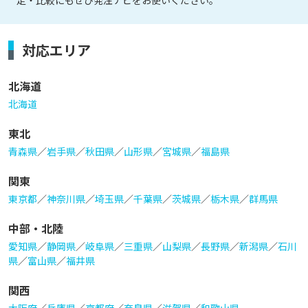
対応エリア
北海道
北海道
東北
青森県
／
岩手県
／
秋田県
／
山形県
／
宮城県
／
福島県
関東
東京都
／
神奈川県
／
埼玉県
／
千葉県
／
茨城県
／
栃木県
／
群馬県
中部・北陸
愛知県
／
静岡県
／
岐阜県
／
三重県
／
山梨県
／
長野県
／
新潟県
／
石川
県
／
富山県
／
福井県
関西
大阪府
／
兵庫県
／
京都府
／
奈良県
／
滋賀県
／
和歌山県