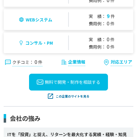
0
費用例：
件
9
実 績：
件
WEBシステム
0
費用例：
件
0
実 績：
件
コンサル・PM
0
費用例：
件
0
企業情報
対応エリア
クチコミ：
件
無料で開発・制作を
相談する
この企業のサイトを見る
会社の強み
ITを「投資」と捉え、リターンを最大化する実績・経験・知見