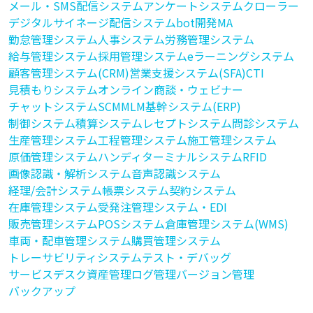
メール・SMS配信システム
アンケートシステム
クローラー
デジタルサイネージ配信システム
bot開発
MA
勤怠管理システム
人事システム
労務管理システム
給与管理システム
採用管理システム
eラーニングシステム
顧客管理システム(CRM)
営業支援システム(SFA)
CTI
見積もりシステム
オンライン商談・ウェビナー
チャットシステム
SCM
MLM
基幹システム(ERP)
制御システム
積算システム
レセプトシステム
問診システム
生産管理システム
工程管理システム
施工管理システム
原価管理システム
ハンディターミナルシステム
RFID
画像認識・解析システム
音声認識システム
経理/会計システム
帳票システム
契約システム
在庫管理システム
受発注管理システム・EDI
販売管理システム
POSシステム
倉庫管理システム(WMS)
車両・配車管理システム
購買管理システム
トレーサビリティシステム
テスト・デバッグ
サービスデスク
資産管理
ログ管理
バージョン管理
バックアップ