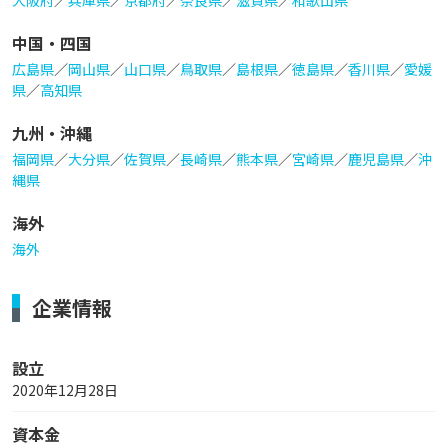
中国・四国
広島県
／
岡山県
／
山口県
／
鳥取県
／
島根県
／
徳島県
／
香川県
／
愛媛
県
／
高知県
九州・沖縄
福岡県
／
大分県
／
佐賀県
／
長崎県
／
熊本県
／
宮崎県
／
鹿児島県
／
沖
縄県
海外
海外
企業情報
設立
2020年12月28日
資本金