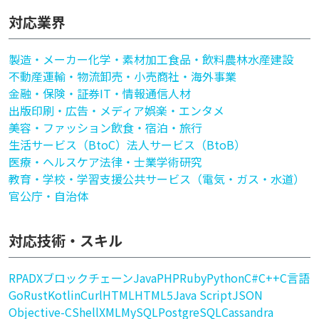
対応業界
製造・メーカー
化学・素材加工
食品・飲料
農林水産
建設
不動産
運輸・物流
卸売・小売
商社・海外事業
金融・保険・証券
IT・情報通信
人材
出版印刷・広告・メディア
娯楽・エンタメ
美容・ファッション
飲食・宿泊・旅行
生活サービス（BtoC）
法人サービス（BtoB）
医療・ヘルスケア
法律・士業
学術研究
教育・学校・学習支援
公共サービス（電気・ガス・水道）
官公庁・自治体
対応技術・スキル
RPA
DX
ブロックチェーン
Java
PHP
Ruby
Python
C#
C++
C言語
Go
Rust
Kotlin
Curl
HTML
HTML5
Java Script
JSON
Objective-C
Shell
XML
MySQL
PostgreSQL
Cassandra