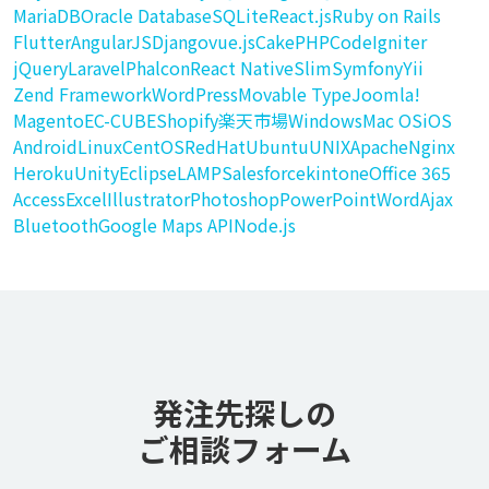
MariaDB
Oracle Database
SQLite
React.js
Ruby on Rails
Flutter
AngularJS
Django
vue.js
CakePHP
CodeIgniter
jQuery
Laravel
Phalcon
React Native
Slim
Symfony
Yii
Zend Framework
WordPress
Movable Type
Joomla!
Magento
EC-CUBE
Shopify
楽天市場
Windows
Mac OS
iOS
Android
Linux
CentOS
RedHat
Ubuntu
UNIX
Apache
Nginx
Heroku
Unity
Eclipse
LAMP
Salesforce
kintone
Office 365
Access
Excel
Illustrator
Photoshop
PowerPoint
Word
Ajax
Bluetooth
Google Maps API
Node.js
発注先探しの
ご相談フォーム