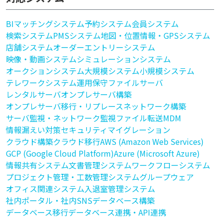
BI
マッチングシステム
予約システム
会員システム
検索システム
PMSシステム
地図・位置情報・GPSシステム
店舗システム
オーダーエントリーシステム
映像・動画システム
シミュレーションシステム
オークションシステム
大規模システム
小規模システム
テレワークシステム
運用保守
ファイルサーバ
レンタルサーバ
オンプレサーバ構築
オンプレサーバ移行・リプレース
ネットワーク構築
サーバ監視・ネットワーク監視
ファイル転送
MDM
情報漏えい対策
セキュリティ
マイグレーション
クラウド構築
クラウド移行
AWS (Amazon Web Services)
GCP (Google Cloud Platform)
Azure (Microsoft Azure)
情報共有システム
文書管理システム
ワークフローシステム
プロジェクト管理・工数管理システム
グループウェア
オフィス関連システム
入退室管理システム
社内ポータル・社内SNS
データベース構築
データベース移行
データベース連携・API連携