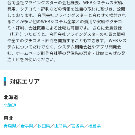
合同会社フライングスターの会社概要、WEBシステムの実績、
費用、クチコミ・評判などの情報を独自の取材に基づき、公開
しております。 合同会社フライングスターと合わせて検討され
ることが多い他のWEBシステム企業との費用や実績やクチコ
ミ・評判、会社概要による比較も可能です。 さらに会員登録
（無料）いただくと、合同会社フライングスターの社員の情報
や全てのクチコミ・評判を閲覧することもできます。 WEBシス
テムについてだけでなく、システム開発会社やアプリ開発会
社、ホームページ制作会社等の発注先の選定・比較にもぜひ発
注ナビをお使いください。
対応エリア
北海道
北海道
東北
青森県
／
岩手県
／
秋田県
／
山形県
／
宮城県
／
福島県