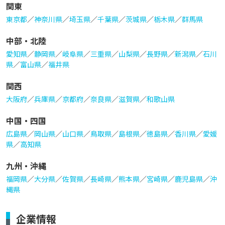
関東
東京都
／
神奈川県
／
埼玉県
／
千葉県
／
茨城県
／
栃木県
／
群馬県
中部・北陸
愛知県
／
静岡県
／
岐阜県
／
三重県
／
山梨県
／
長野県
／
新潟県
／
石川
県
／
富山県
／
福井県
関西
大阪府
／
兵庫県
／
京都府
／
奈良県
／
滋賀県
／
和歌山県
中国・四国
広島県
／
岡山県
／
山口県
／
鳥取県
／
島根県
／
徳島県
／
香川県
／
愛媛
県
／
高知県
九州・沖縄
福岡県
／
大分県
／
佐賀県
／
長崎県
／
熊本県
／
宮崎県
／
鹿児島県
／
沖
縄県
企業情報