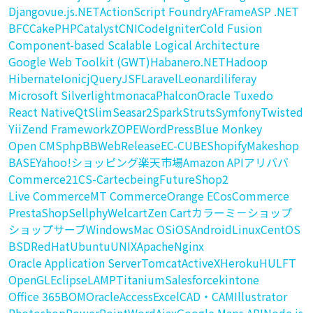
Django
vue.js
.NET
ActionScript Foundry
AFrame
ASP .NET
BFC
CakePHP
Catalyst
CNI
CodeIgniter
Cold Fusion
Component-based Scalable Logical Architecture
Google Web Toolkit (GWT)
Habanero.NET
Hadoop
Hibernate
Ionic
jQuery
JSF
Laravel
Leonardi
liferay
Microsoft Silverlight
monaca
Phalcon
Oracle Tuxedo
React Native
Qt
Slim
Seasar2
Spark
Struts
Symfony
Twisted
Yii
Zend Framework
ZOPE
WordPress
Blue Monkey
Open CMS
phpBB
WebRelease
EC-CUBE
Shopify
Makeshop
BASE
Yahoo!ショッピング
楽天市場
Amazon API
アリババ
Commerce21
CS-Cart
ecbeing
FutureShop2
Live Commerce
MT Commerce
Orange EC
osCommerce
PrestaShop
Sellphy
Welcart
Zen Cart
カラーミ－ショップ
ショップサーブ
Windows
Mac OS
iOS
Android
Linux
CentOS
BSD
RedHat
Ubuntu
UNIX
Apache
Nginx
Oracle Application Server
Tomcat
ActiveX
Heroku
HULFT
OpenGL
Eclipse
LAMP
Titanium
Salesforce
kintone
Office 365
BOM
Oracle
Access
Excel
CAD・CAM
Illustrator