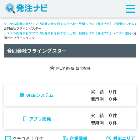
システム開発会社やアプリ開発会社を探すなら比較・見積もりの【発注ナビ】
›
WEBシステム
›
合同会社フライングスター
システム開発会社やアプリ開発会社を探すなら比較・見積もりの【発注ナビ】
›
アプリ開発
› 合
同会社フライングスター
合同会社フライングスター
0
実 績：
件
WEBシステム
0
費用例：
件
0
実 績：
件
アプリ開発
0
費用例：
件
0
企業情報
対応エリア
クチコミ：
件