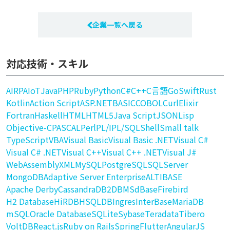
企業一覧へ戻る
対応技術・スキル
AI
RPA
IoT
Java
PHP
Ruby
Python
C#
C++
C言語
Go
Swift
Rust
Kotlin
Action Script
ASP.NET
BASIC
COBOL
Curl
Elixir
Fortran
Haskell
HTML
HTML5
Java Script
JSON
Lisp
Objective-C
PASCAL
Perl
PL/I
PL/SQL
Shell
Small talk
TypeScript
VBA
Visual Basic
Visual Basic .NET
Visual C#
Visual C# .NET
Visual C++
Visual C++ .NET
Visual J#
WebAssembly
XML
MySQL
PostgreSQL
SQLServer
MongoDB
Adaptive Server Enterprise
ALTIBASE
Apache Derby
Cassandra
DB2
DBMS
dBase
Firebird
H2 Database
HiRDB
HSQLDB
Ingres
InterBase
MariaDB
mSQL
Oracle Database
SQLite
Sybase
Teradata
Tibero
VoltDB
React.js
Ruby on Rails
Spring
Flutter
AngularJS