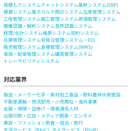
見積もりシステム
チャットシステム
基幹システム(ERP)
積算システム
電子カルテ
問診システム
生産管理システム
工程管理システム
施工管理システム
原価管理システム
画像認識・解析システム
音声認識システム
経理/会計システム
帳票システム
契約システム
在庫管理システム
受発注管理システム・EDI
販売管理システム
倉庫管理システム(WMS)
車両・配車管理システム
購買管理システム
トレーサビリティシステム
対応業界
製造・メーカー
化学・素材加工
食品・飲料
農林水産
建設
不動産
運輸・物流
卸売・小売
商社・海外事業
金融・保険・証券
IT・情報通信
人材
出版印刷・広告・メディア
娯楽・エンタメ
美容・ファッション
飲食・宿泊・旅行
生活サービス（BtoC）
法人サービス（BtoB）