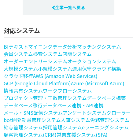
企業一覧へ戻る
対応システム
BI
テキストマイニング
データ分析
マッチングシステム
会員システム
検索システム
店舗システム
オーダーエントリーシステム
オークションシステム
大規模システム
小規模システム
運用保守
クラウド構築
クラウド移行
AWS (Amazon Web Services)
GCP (Google Cloud Platform)
Azure (Microsoft Azure)
情報共有システム
ワークフローシステム
プロジェクト管理・工数管理システム
データベース構築
データベース移行
データベース連携・API連携
メール・SMS配信システム
アンケートシステム
クローラー
bot開発
勤怠管理システム
人事システム
労務管理システム
給与管理システム
採用管理システム
eラーニングシステム
顧客管理システム(CRM)
営業支援システム(SFA)