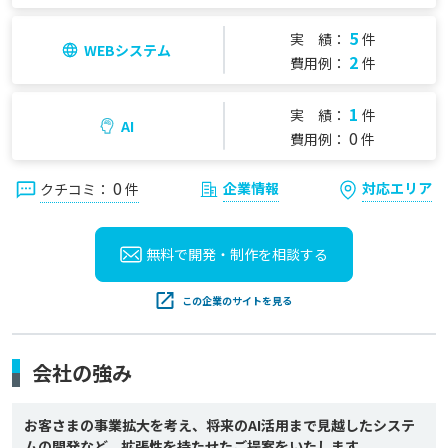
5
実 績：
件
WEBシステム
2
費用例：
件
1
実 績：
件
AI
0
費用例：
件
0
企業情報
対応エリア
クチコミ：
件
無料で開発・制作を
相談する
この企業のサイトを見る
会社の強み
お客さまの事業拡大を考え、将来のAI活用まで見越したシステ
ムの開発など、拡張性を持たせたご提案をいたします