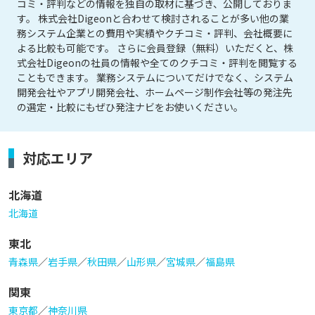
コミ・評判などの情報を独自の取材に基づき、公開しておりま
す。 株式会社Digeonと合わせて検討されることが多い他の業
務システム企業との費用や実績やクチコミ・評判、会社概要に
よる比較も可能です。 さらに会員登録（無料）いただくと、株
式会社Digeonの社員の情報や全てのクチコミ・評判を閲覧する
こともできます。 業務システムについてだけでなく、システム
開発会社やアプリ開発会社、ホームページ制作会社等の発注先
の選定・比較にもぜひ発注ナビをお使いください。
対応エリア
北海道
北海道
東北
青森県
／
岩手県
／
秋田県
／
山形県
／
宮城県
／
福島県
関東
東京都
／
神奈川県