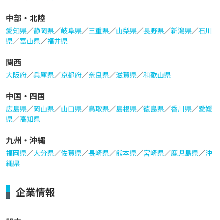
中部・北陸
愛知県
／
静岡県
／
岐阜県
／
三重県
／
山梨県
／
長野県
／
新潟県
／
石川
県
／
富山県
／
福井県
関西
大阪府
／
兵庫県
／
京都府
／
奈良県
／
滋賀県
／
和歌山県
中国・四国
広島県
／
岡山県
／
山口県
／
鳥取県
／
島根県
／
徳島県
／
香川県
／
愛媛
県
／
高知県
九州・沖縄
福岡県
／
大分県
／
佐賀県
／
長崎県
／
熊本県
／
宮崎県
／
鹿児島県
／
沖
縄県
企業情報