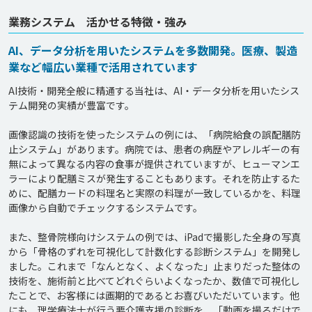
業務システム 活かせる特徴・強み
AI、データ分析を用いたシステムを多数開発。医療、製造
業など幅広い業種で活用されています
AI技術・開発全般に精通する当社は、AI・データ分析を用いたシス
テム開発の実績が豊富です。

画像認識の技術を使ったシステムの例には、「病院給食の誤配膳防
止システム」があります。病院では、患者の病歴やアレルギーの有
無によって異なる内容の食事が提供されていますが、ヒューマンエ
ラーにより配膳ミスが発生することもあります。それを防止するた
めに、配膳カードの料理名と実際の料理が一致しているかを、料理
画像から自動でチェックするシステムです。

また、整骨院様向けシステムの例では、iPadで撮影した全身の写真
から「骨格のずれを可視化して計数化する診断システム」を開発し
ました。これまで「なんとなく、よくなった」止まりだった整体の
技術を、施術前と比べてどれぐらいよくなったか、数値で可視化し
たことで、お客様には画期的であるとお喜びいただいています。他
にも、理学療法士が行う要介護支援の診断を、「動画を撮るだけで