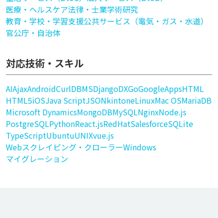
医療・ヘルスケア
法律・士業
学術研究
教育・学校・学習支援
公共サービス（電気・ガス・水道）
官公庁・自治体
対応技術・スキル
AI
Ajax
Android
Curl
DBMS
Django
DX
Go
GoogleApps
HTML
HTML5
iOS
Java Script
JSON
kintone
Linux
Mac OS
MariaDB
Microsoft Dynamics
MongoDB
MySQL
Nginx
Node.js
PostgreSQL
Python
React.js
RedHat
Salesforce
SQLite
TypeScript
Ubuntu
UNIX
vue.js
Webスクレイピング・クローラー
Windows
マイグレーション