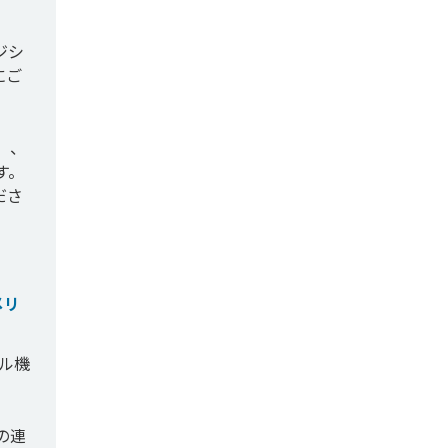
ジシ
にご
」、
す。
ださ
メリ
イル機
の連