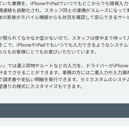
た業務を、iPhoneやiPadでいつでもどこからでも情報入力
務連絡も自動化され、スタッフ同士の連携がスムーズになって
者の家族のモバイル機器からも状況を確認して安心できるサー


が限られてなかなか空かないので、スタッフは夜中まで待って
で、iPhoneやiPadでもいつでも入力できるようなシステム
ちらもお客様にとてもお喜びいただいています。

」では運ぶ荷物やルートなどの入力を、ドライバーがiPhone
計までさせることができます。事務の方には二重入力や入力漏
で請求書や支払い明細を発行できます。セミカスタムのシステ
望通りの様式にカスタマイズもできます。