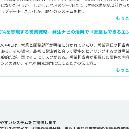
ではないだろうか。 しかしこれらのツールには、現場の誰かが以前作っ
ップデートしたいとか、既存のシステムを拡...
もっ
70％を実現する営業戦略。発注ナビの活用で『営業もできるエ
社の中には、営業と開発部門が明確に分かれていたり、営業専任の担当
もある。その場合、最初に発注者と会って要件をヒアリングするのは営
一般的だが、実はそこにリスクがある。営業担当者が把握した要件の内
ンスの違い、それを開発部門に伝えるときの伝え方...
もっ
やすいシステムをご提供します
てカスタマイズ、介護や運送分野、また人事や月末業務のお悩みを解決