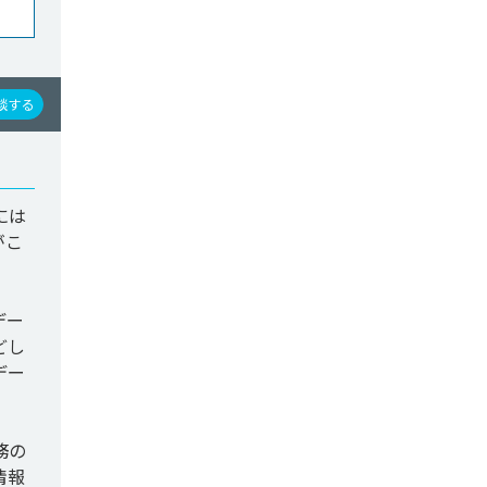
談する
には
がこ
デー
どし
デー
務の
情報