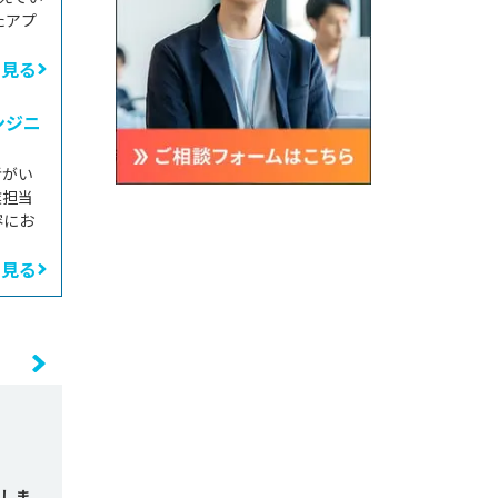
たアプ
と見る
ンジニ
者がい
業担当
容にお
と見る
しま