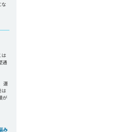
にな
こは
望通
、運
発は
績が
悩み