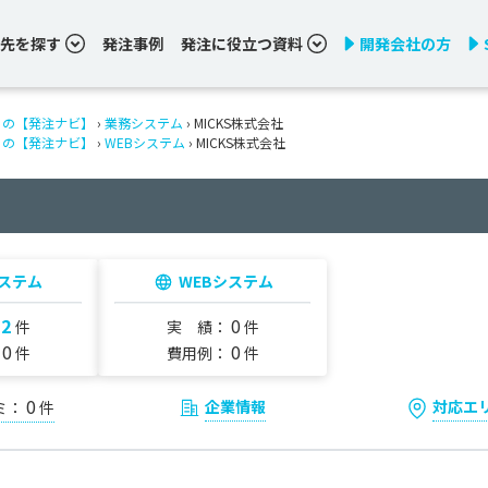
先を探す
発注事例
発注に役立つ資料
開発会社の方
りの【発注ナビ】
›
業務システム
› MICKS株式会社
りの【発注ナビ】
›
WEBシステム
› MICKS株式会社
ステム
WEBシステム
2
0
：
件
実 績：
件
0
0
：
件
費用例：
件
0
企業情報
対応エ
ミ：
件