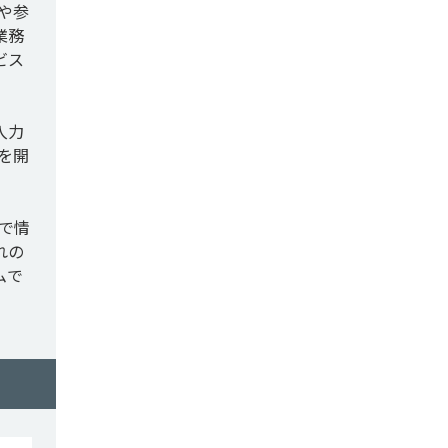
や参
業務
ビス
入力
を開
で情
れの
ムで