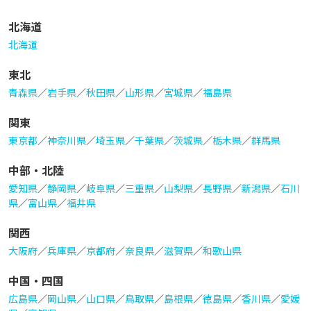
北海道
北海道
東北
青森県
／
岩手県
／
秋田県
／
山形県
／
宮城県
／
福島県
関東
東京都
／
神奈川県
／
埼玉県
／
千葉県
／
茨城県
／
栃木県
／
群馬県
中部・北陸
愛知県
／
静岡県
／
岐阜県
／
三重県
／
山梨県
／
長野県
／
新潟県
／
石川
県
／
富山県
／
福井県
関西
大阪府
／
兵庫県
／
京都府
／
奈良県
／
滋賀県
／
和歌山県
中国・四国
広島県
／
岡山県
／
山口県
／
鳥取県
／
島根県
／
徳島県
／
香川県
／
愛媛