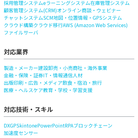
採用管理システム
eラーニングシステム
在庫管理システム
顧客管理システム(CRM)
オンライン商談・ウェビナー
チャットシステム
SCM
地図・位置情報・GPSシステム
クラウド構築
クラウド移行
AWS (Amazon Web Services)
ファイルサーバ
対応業界
製造・メーカー
建設
卸売・小売
商社・海外事業
金融・保険・証券
IT・情報通信
人材
出版印刷・広告・メディア
飲食・宿泊・旅行
医療・ヘルスケア
教育・学校・学習支援
対応技術・スキル
DX
GPS
kintone
PowerPoint
RPA
ブロックチェーン
加速度センサー